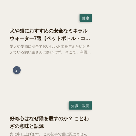
健康
犬や猫におすすめの安全なミネラル
ウォーター7選【ペットボトル・コン
ビニ対応】
愛犬や愛猫に安全でおいしいお水を与えたいと考
えている飼い主さんは多いはず。 そこで、今回は
お試しにぴったりの500mlのミネラルウォーター
で、なおかつコンビニでも購入できる犬や猫にも
おすすめなものを厳選してご紹介します！
2
知識・教養
好奇心はなぜ猫を殺すのか？ ことわ
ざの意味と語源
先に申し上げます。 この記事で猫は死にません