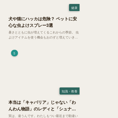
健康
犬や猫にハッカは危険？ ペットに安
心な虫よけスプレー3選
暑さとともに虫が増えてくるこれからの季節。 虫
よけアイテムを使う機会もおのずと増えていきま
す。そして、天然由来の虫よけアイテムとして人
気の「ハッカ（薄荷）」。 実はこれが ペットの
健康には悪影響 だということはご存知ですか？
5
知識・教養
本当は「キャバリア」じゃない「わ
んわん物語」のレディと「シュナ」
じゃないトランプ
実は、違うんです。わたしもつい最近まで勘違い