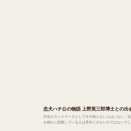
忠犬ハチ公の物語 上野英三郎博士との出
渋谷のランドマークとして今や知らない人はいない「忠犬ハチ公」。 駅前の銅像は待ち合わせ場所としておな
を細かに把握している人は意外と少ないのではないでし
像の歴史をご紹介します。