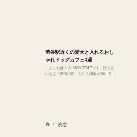
渋谷駅近くの愛犬と入れるおし
ゃれドッグカフェ4選
こんにちは！ ALMONDTALTです。渋谷と
いえば「若者の街」という印象が強いです
が、シンボルの秋田犬「ハチ公」を例にあ
げるまでもなく犬にゆかりのある街として
も知られています。そんな渋谷には「ドッ
グカフェ」を謳っていなくともわんちゃん
と一緒に入れるおしゃれなカフェが多いこ
とはご存知でしょうか？
渋谷