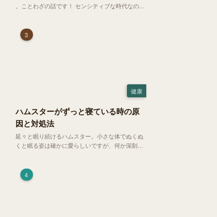
。ことわざの話です！ センシティブな時代なので
強めに申し上げます！さて、「好奇心は猫を殺
す」という少し物騒で、どこか皮肉めいたことわ
ざを聞いたことはありますか？
3
健康
ハムスターがずっと寝ている時の原
因と対処法
延々と眠り続けるハムスター。小さな体でぬくぬ
くと眠る姿は確かに愛らしいですが、何か深刻な
病気に体力を奪われているのではと一抹の不安が
過ぎります。今回は、 ハムスターが寝る時間の正
常範囲やぐったりしている場合の見分け方、安心
4
できる環境づくり についてご紹介します。