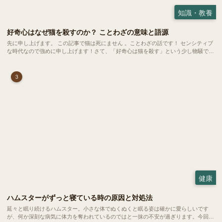
知識・教養
好奇心はなぜ猫を殺すのか？ ことわざの意味と語源
先に申し上げます。 この記事で猫は死にません 。ことわざの話です！ センシティブ
な時代なので強めに申し上げます！さて、「好奇心は猫を殺す」という少し物騒で、
どこか皮肉めいたことわざを聞いたことはありますか？
3
健康
ハムスターがずっと寝ている時の原因と対処法
延々と眠り続けるハムスター。小さな体でぬくぬくと眠る姿は確かに愛らしいです
が、何か深刻な病気に体力を奪われているのではと一抹の不安が過ぎります。今回