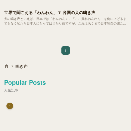
世界で聞こえる「わんわん」？ 各国の犬の鳴き声
犬の鳴き声といえば、日本では「わんわん」。「ここ掘れわんわん」を例に上げるま
でもなく私たち日本人にとっては当たり前ですが、これはあくまで日本独自の聞こえ
方。世界の国々では、同じ犬の鳴き声がまったく違う表現で伝えられています。
1
鳴き声
Popular Posts
人気記事
1