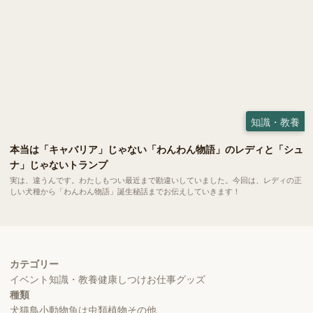
知識・教養
本当は「キャバリア」じゃない「わんわん物語」のレディと「シュ
ナ」じゃないトランプ
実は、違うんです。わたしもつい最近まで勘違いしていました。今回は、レディの正
しい犬種から「わんわん物語」誕生秘話までお伝えしていきます！
カテゴリー
イベント
知識・教養
健康
しつけ
お仕事
グッズ
種類
犬
猫
鳥
小動物
魚
は虫類
植物
その他