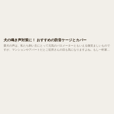
犬の鳴き声対策に！ おすすめの防音ケージとカバー
愛犬の声は、私たち飼い主にとって元気のバロメーターともいえる微笑ましいもので
すが、マンションやアパートだとご近所さんの目も気になりますよね。もし一軒家で
も、閑静な住宅街の深夜や早朝であれば微笑んでばかりもいられません。