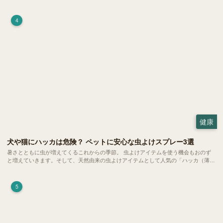
は、 ハムスターが寝る時間の正常範囲やぐったりしている場合の見分け方、安心で
きる環境づくり についてご紹介します。
4
健康
犬や猫にハッカは危険？ ペットに安心な虫よけスプレー3選
暑さとともに虫が増えてくるこれからの季節。 虫よけアイテムを使う機会もおのず
と増えていきます。そして、天然由来の虫よけアイテムとして人気の「ハッカ（薄
荷）」。 実はこれが ペットの健康には悪影響 だということはご存知ですか？
5