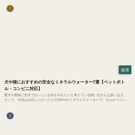
1
健康
犬や猫におすすめの安全なミネラルウォーター7選【ペットボト
ル・コンビニ対応】
愛犬や愛猫に安全でおいしいお水を与えたいと考えている飼い主さんは多いはず。
そこで、今回はお試しにぴったりの500mlのミネラルウォーターで、なおかつコンビ
ニでも購入できる犬や猫にもおすすめなものを厳選してご紹介します！
2