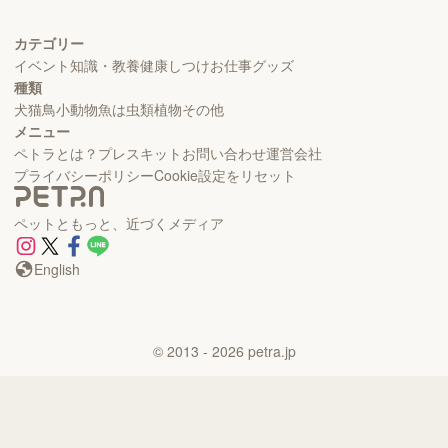
カテゴリー
イベント
知識・教養
健康
しつけ
お仕事
グッズ
種類
犬
猫
鳥
小動物
魚
は虫類
植物
その他
メニュー
ペトラとは？
プレスキット
お問い合わせ
運営会社
プライバシーポリシー
Cookie設定をリセット
ペットともっと、近づくメディア
English
©
2013
- 2026
petra.jp