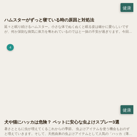
健康
ハムスターがずっと寝ている時の原因と対処法
延々と眠り続けるハムスター。小さな体でぬくぬくと眠る姿は確かに愛らしいです
が、何か深刻な病気に体力を奪われているのではと一抹の不安が過ぎります。今回
は、 ハムスターが寝る時間の正常範囲やぐったりしている場合の見分け方、安心で
きる環境づくり についてご紹介します。
4
健康
犬や猫にハッカは危険？ ペットに安心な虫よけスプレー3選
暑さとともに虫が増えてくるこれからの季節。 虫よけアイテムを使う機会もおのず
と増えていきます。そして、天然由来の虫よけアイテムとして人気の「ハッカ（薄