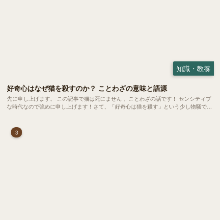
知識・教養
好奇心はなぜ猫を殺すのか？ ことわざの意味と語源
先に申し上げます。 この記事で猫は死にません 。ことわざの話です！ センシティブ
な時代なので強めに申し上げます！さて、「好奇心は猫を殺す」という少し物騒で、
どこか皮肉めいたことわざを聞いたことはありますか？
3