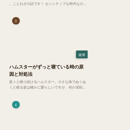
。ことわざの話です！ センシティブな時代なので
強めに申し上げます！さて、「好奇心は猫を殺
す」という少し物騒で、どこか皮肉めいたことわ
ざを聞いたことはありますか？
3
健康
ハムスターがずっと寝ている時の原
因と対処法
延々と眠り続けるハムスター。小さな体でぬくぬ
くと眠る姿は確かに愛らしいですが、何か深刻な
病気に体力を奪われているのではと一抹の不安が
過ぎります。今回は、 ハムスターが寝る時間の正
常範囲やぐったりしている場合の見分け方、安心
4
できる環境づくり についてご紹介します。