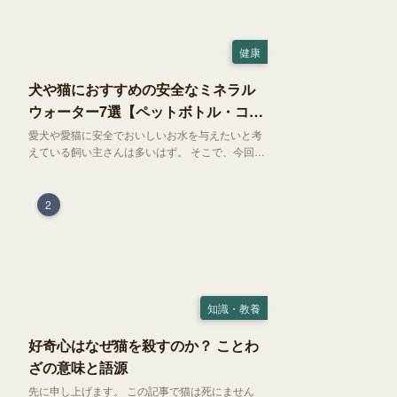
健康
犬や猫におすすめの安全なミネラル
ウォーター7選【ペットボトル・コン
ビニ対応】
愛犬や愛猫に安全でおいしいお水を与えたいと考
えている飼い主さんは多いはず。 そこで、今回は
お試しにぴったりの500mlのミネラルウォーター
で、なおかつコンビニでも購入できる犬や猫にも
おすすめなものを厳選してご紹介します！
2
知識・教養
好奇心はなぜ猫を殺すのか？ ことわ
ざの意味と語源
先に申し上げます。 この記事で猫は死にません