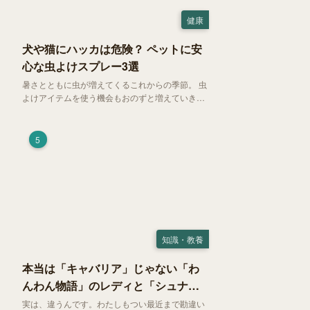
健康
犬や猫にハッカは危険？ ペットに安
心な虫よけスプレー3選
暑さとともに虫が増えてくるこれからの季節。 虫
よけアイテムを使う機会もおのずと増えていきま
す。そして、天然由来の虫よけアイテムとして人
気の「ハッカ（薄荷）」。 実はこれが ペットの
健康には悪影響 だということはご存知ですか？
5
知識・教養
本当は「キャバリア」じゃない「わ
んわん物語」のレディと「シュナ」
じゃないトランプ
実は、違うんです。わたしもつい最近まで勘違い