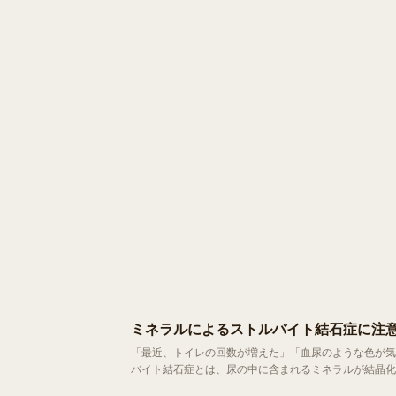
ミネラルによるストルバイト結石症に注意
「最近、トイレの回数が増えた」「血尿のような色が気になる」 そんな変化に気づいたら、ストルバイト結石症を疑
バイト結石症とは、尿の中に含まれるミネラルが結晶化