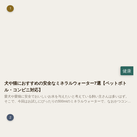
1
健康
犬や猫におすすめの安全なミネラルウォーター7選【ペットボト
ル・コンビニ対応】
愛犬や愛猫に安全でおいしいお水を与えたいと考えている飼い主さんは多いはず。
そこで、今回はお試しにぴったりの500mlのミネラルウォーターで、なおかつコンビ
ニでも購入できる犬や猫にもおすすめなものを厳選してご紹介します！
2