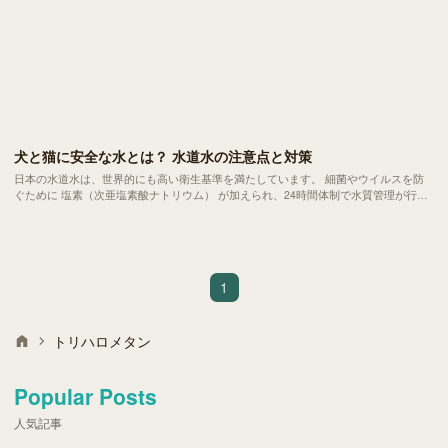
犬と猫に安全な水とは？ 水道水の注意点と対策
日本の水道水は、世界的にも高い衛生基準を満たしています。 細菌やウイルスを防
ぐために 塩素（次亜塩素酸ナトリウム） が加えられ、24時間体制で水質管理が行わ
れています。とはいえ、その安全性はあくまで人間を基準にしたもの。 体が小さ
く、代謝の異なる犬や猫にとって、本当に安心して飲ませられる水なのでしょうか？
1
トリハロメタン
Popular Posts
人気記事