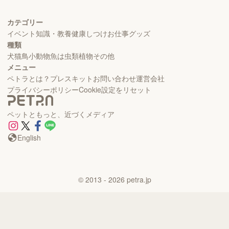
カテゴリー
イベント
知識・教養
健康
しつけ
お仕事
グッズ
種類
犬
猫
鳥
小動物
魚
は虫類
植物
その他
メニュー
ペトラとは？
プレスキット
お問い合わせ
運営会社
プライバシーポリシー
Cookie設定をリセット
ペットともっと、近づくメディア
English
©
2013
- 2026
petra.jp