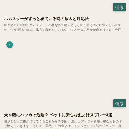
健康
ハムスターがずっと寝ている時の原因と対処法
延々と眠り続けるハムスター。小さな体でぬくぬくと眠る姿は確かに愛らしいです
が、何か深刻な病気に体力を奪われているのではと一抹の不安が過ぎります。今回
は、 ハムスターが寝る時間の正常範囲やぐったりしている場合の見分け方、安心で
きる環境づくり についてご紹介します。
4
健康
犬や猫にハッカは危険？ ペットに安心な虫よけスプレー3選
暑さとともに虫が増えてくるこれからの季節。 虫よけアイテムを使う機会もおのず
と増えていきます。そして、天然由来の虫よけアイテムとして人気の「ハッカ（薄