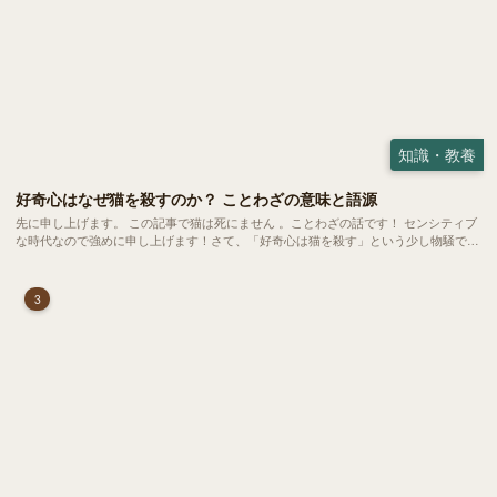
知識・教養
好奇心はなぜ猫を殺すのか？ ことわざの意味と語源
先に申し上げます。 この記事で猫は死にません 。ことわざの話です！ センシティブ
な時代なので強めに申し上げます！さて、「好奇心は猫を殺す」という少し物騒で、
どこか皮肉めいたことわざを聞いたことはありますか？
3