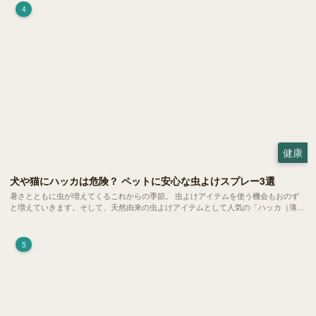
4
健康
犬や猫にハッカは危険？ ペットに安心な虫よけスプレー3選
暑さとともに虫が増えてくるこれからの季節。 虫よけアイテムを使う機会もおのず
と増えていきます。そして、天然由来の虫よけアイテムとして人気の「ハッカ（薄
荷）」。 実はこれが ペットの健康には悪影響 だということはご存知ですか？
5