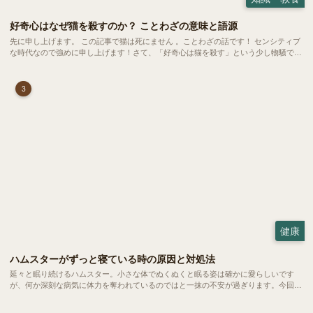
好奇心はなぜ猫を殺すのか？ ことわざの意味と語源
先に申し上げます。 この記事で猫は死にません 。ことわざの話です！ センシティブ
な時代なので強めに申し上げます！さて、「好奇心は猫を殺す」という少し物騒で、
どこか皮肉めいたことわざを聞いたことはありますか？
3
健康
ハムスターがずっと寝ている時の原因と対処法
延々と眠り続けるハムスター。小さな体でぬくぬくと眠る姿は確かに愛らしいです
が、何か深刻な病気に体力を奪われているのではと一抹の不安が過ぎります。今回
は、 ハムスターが寝る時間の正常範囲やぐったりしている場合の見分け方、安心で
きる環境づくり についてご紹介します。