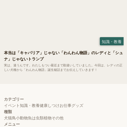
知識・教養
本当は「キャバリア」じゃない「わんわん物語」のレディと「シュ
ナ」じゃないトランプ
実は、違うんです。わたしもつい最近まで勘違いしていました。今回は、レディの正
しい犬種から「わんわん物語」誕生秘話までお伝えしていきます！
カテゴリー
イベント
知識・教養
健康
しつけ
お仕事
グッズ
種類
犬
猫
鳥
小動物
魚
は虫類
植物
その他
メニュー