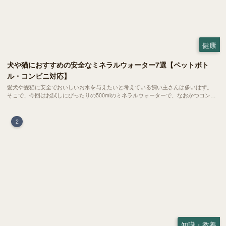
健康
犬や猫におすすめの安全なミネラルウォーター7選【ペットボト
ル・コンビニ対応】
愛犬や愛猫に安全でおいしいお水を与えたいと考えている飼い主さんは多いはず。
そこで、今回はお試しにぴったりの500mlのミネラルウォーターで、なおかつコンビ
ニでも購入できる犬や猫にもおすすめなものを厳選してご紹介します！
2
知識・教養