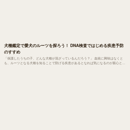
犬種鑑定で愛犬のルーツを探ろう！ DNA検査ではじめる疾患予防
のすすめ
「保護したうちの子、どんな犬種が混ざっているんだろう？」 血統に興味はなくと
も、ルーツとなる犬種を知ることで防げる疾患があるとなれば気になるのが親心とい
うもの。結論からいえば、テレビの中でよく見聞きする「DNA鑑定」というものが、
今ではずいぶん身近になっています。