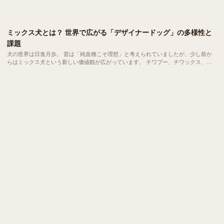
ミックス犬とは？ 世界で広がる「デザイナードッグ」の多様性と
課題
犬の世界は日進月歩。 昔は「純血種こそ理想」と考えられていましたが、少し前か
らはミックス犬という新しい価値観が広がっています。 チワプー、チワックス、マ
ルプーなど、聞き慣れた名前も多いのではないんでしょうか。