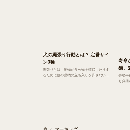
犬の縄張り行動とは？ 定番サイ
寿命
ン3種
猫、
縄張りとは、動物が食べ物を確保したりす
ト
るために他の動物の立ち入りを許さない領
去勢手
域のこと。 そして、縄張りを作ることを
も負担
「縄張り行動」と言います。
入れる
い主さ
病気の
まなメ
マーキング