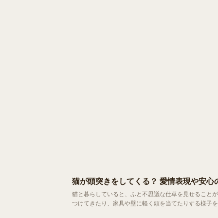
猫が頭突きをしてくる？ 愛情表現や安心
猫と暮らしていると、ふと不思議な仕草を見せることがあります。 そのひとつが「頭突き」。 愛猫が飼い主に向
つけてきたり、家具や壁に軽く頭を当てたりする様子を