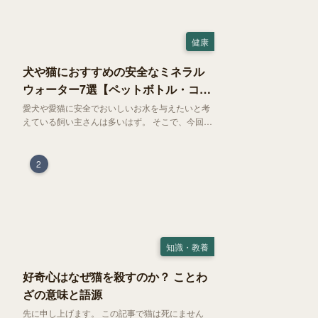
健康
犬や猫におすすめの安全なミネラル
ウォーター7選【ペットボトル・コン
ビニ対応】
愛犬や愛猫に安全でおいしいお水を与えたいと考
えている飼い主さんは多いはず。 そこで、今回は
お試しにぴったりの500mlのミネラルウォーター
で、なおかつコンビニでも購入できる犬や猫にも
おすすめなものを厳選してご紹介します！
2
知識・教養
好奇心はなぜ猫を殺すのか？ ことわ
ざの意味と語源
先に申し上げます。 この記事で猫は死にません