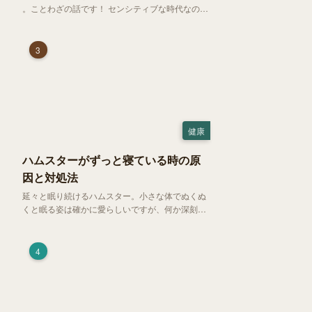
。ことわざの話です！ センシティブな時代なので
強めに申し上げます！さて、「好奇心は猫を殺
す」という少し物騒で、どこか皮肉めいたことわ
ざを聞いたことはありますか？
3
健康
ハムスターがずっと寝ている時の原
因と対処法
延々と眠り続けるハムスター。小さな体でぬくぬ
くと眠る姿は確かに愛らしいですが、何か深刻な
病気に体力を奪われているのではと一抹の不安が
過ぎります。今回は、 ハムスターが寝る時間の正
常範囲やぐったりしている場合の見分け方、安心
4
できる環境づくり についてご紹介します。