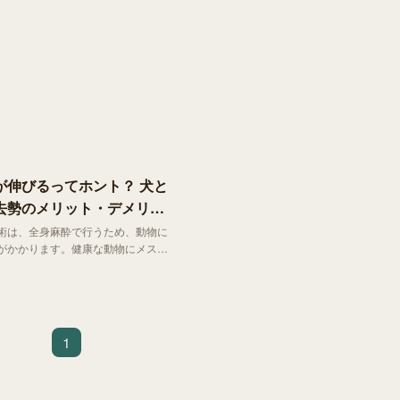
が伸びるってホント？ 犬と
去勢のメリット・デメリッ
術は、全身麻酔で行うため、動物に
がかかります。健康な動物にメスを
のは抵抗があり、去勢手術を悩む飼
んもいるかもしれません。しかし、
予防や、問題行動の抑制などさまざ
リットが得られます。
1