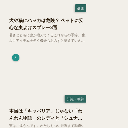
健康
犬や猫にハッカは危険？ ペットに安
心な虫よけスプレー3選
暑さとともに虫が増えてくるこれからの季節。 虫
よけアイテムを使う機会もおのずと増えていきま
す。そして、天然由来の虫よけアイテムとして人
気の「ハッカ（薄荷）」。 実はこれが ペットの
健康には悪影響 だということはご存知ですか？
5
知識・教養
本当は「キャバリア」じゃない「わ
んわん物語」のレディと「シュナ」
じゃないトランプ
実は、違うんです。わたしもつい最近まで勘違い