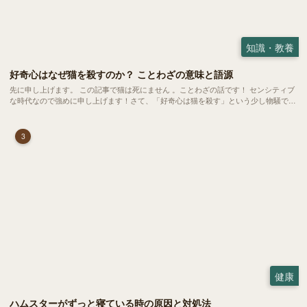
知識・教養
好奇心はなぜ猫を殺すのか？ ことわざの意味と語源
先に申し上げます。 この記事で猫は死にません 。ことわざの話です！ センシティブ
な時代なので強めに申し上げます！さて、「好奇心は猫を殺す」という少し物騒で、
どこか皮肉めいたことわざを聞いたことはありますか？
3
健康
ハムスターがずっと寝ている時の原因と対処法