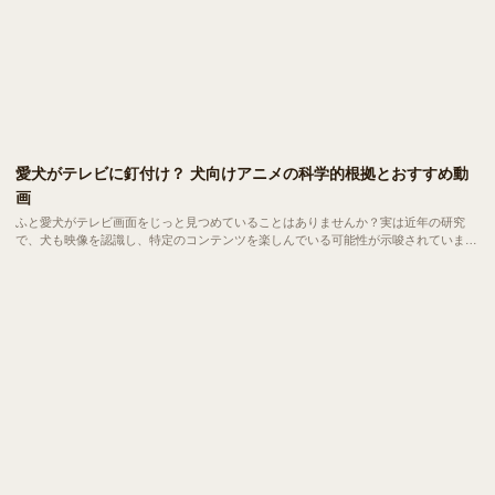
愛犬がテレビに釘付け？ 犬向けアニメの科学的根拠とおすすめ動
画
ふと愛犬がテレビ画面をじっと見つめていることはありませんか？実は近年の研究
で、犬も映像を認識し、特定のコンテンツを楽しんでいる可能性が示唆されていま
す。今回は、犬の視覚特性に基づいた「犬が見やすい映像」の秘密と、世界中で話題
の「犬向けアニメ・動画」を紹介します。