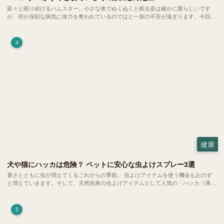
延々と眠り続けるハムスター。小さな体でぬくぬくと眠る姿は確かに愛らしいです
が、何か深刻な病気に体力を奪われているのではと一抹の不安が過ぎります。今回
は、 ハムスターが寝る時間の正常範囲やぐったりしている場合の見分け方、安心で
きる環境づくり についてご紹介します。
4
健康
犬や猫にハッカは危険？ ペットに安心な虫よけスプレー3選
暑さとともに虫が増えてくるこれからの季節。 虫よけアイテムを使う機会もおのず
と増えていきます。そして、天然由来の虫よけアイテムとして人気の「ハッカ（薄
荷）」。 実はこれが ペットの健康には悪影響 だということはご存知ですか？
5