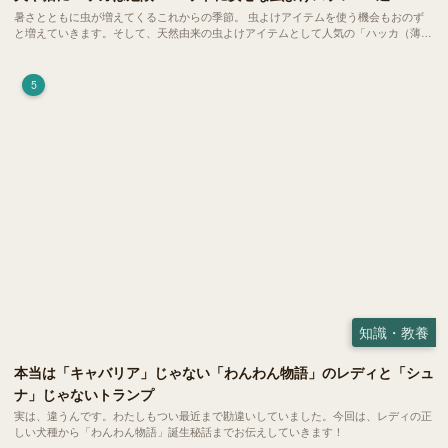
暑さとともに虫が増えてくるこれからの季節。 虫よけアイテムを使う機会もおのず
と増えていきます。そして、天然由来の虫よけアイテムとして人気の「ハッカ（薄
荷）」。 実はこれが ペットの健康には悪影響 だということはご存知ですか？
5
知識・教養
本当は「キャバリア」じゃない「わんわん物語」のレディと「シュ
ナ」じゃないトランプ
実は、違うんです。わたしもつい最近まで勘違いしていました。今回は、レディの正
しい犬種から「わんわん物語」誕生秘話までお伝えしていきます！