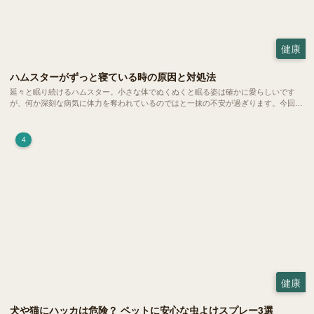
健康
ハムスターがずっと寝ている時の原因と対処法
延々と眠り続けるハムスター。小さな体でぬくぬくと眠る姿は確かに愛らしいです
が、何か深刻な病気に体力を奪われているのではと一抹の不安が過ぎります。今回
は、 ハムスターが寝る時間の正常範囲やぐったりしている場合の見分け方、安心で
きる環境づくり についてご紹介します。
4
健康
犬や猫にハッカは危険？ ペットに安心な虫よけスプレー3選