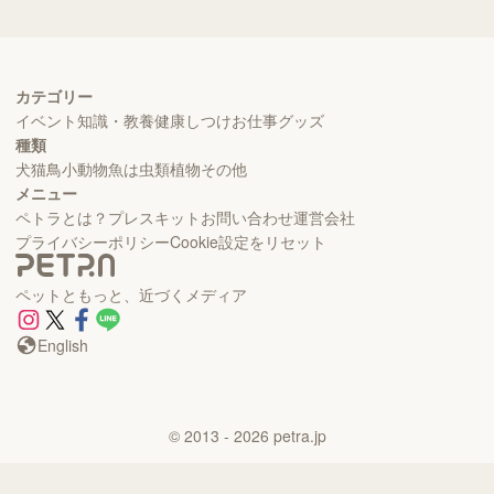
カテゴリー
イベント
知識・教養
健康
しつけ
お仕事
グッズ
種類
犬
猫
鳥
小動物
魚
は虫類
植物
その他
メニュー
ペトラとは？
プレスキット
お問い合わせ
運営会社
プライバシーポリシー
Cookie設定をリセット
ペットともっと、近づくメディア
English
©
2013
- 2026
petra.jp