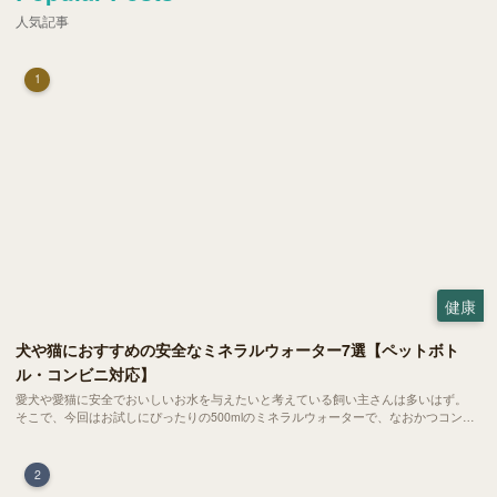
人気記事
1
健康
犬や猫におすすめの安全なミネラルウォーター7選【ペットボト
ル・コンビニ対応】
愛犬や愛猫に安全でおいしいお水を与えたいと考えている飼い主さんは多いはず。
そこで、今回はお試しにぴったりの500mlのミネラルウォーターで、なおかつコンビ
ニでも購入できる犬や猫にもおすすめなものを厳選してご紹介します！
2