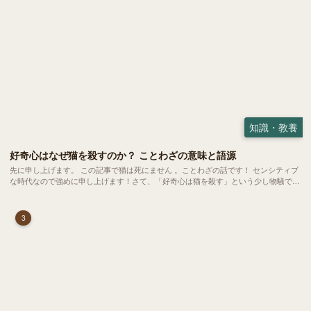
知識・教養
好奇心はなぜ猫を殺すのか？ ことわざの意味と語源
先に申し上げます。 この記事で猫は死にません 。ことわざの話です！ センシティブ
な時代なので強めに申し上げます！さて、「好奇心は猫を殺す」という少し物騒で、
どこか皮肉めいたことわざを聞いたことはありますか？
3