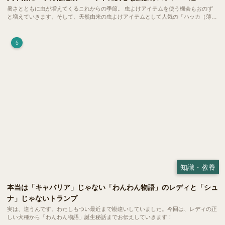
暑さとともに虫が増えてくるこれからの季節。 虫よけアイテムを使う機会もおのず
と増えていきます。そして、天然由来の虫よけアイテムとして人気の「ハッカ（薄
荷）」。 実はこれが ペットの健康には悪影響 だということはご存知ですか？
5
知識・教養
本当は「キャバリア」じゃない「わんわん物語」のレディと「シュ
ナ」じゃないトランプ
実は、違うんです。わたしもつい最近まで勘違いしていました。今回は、レディの正
しい犬種から「わんわん物語」誕生秘話までお伝えしていきます！