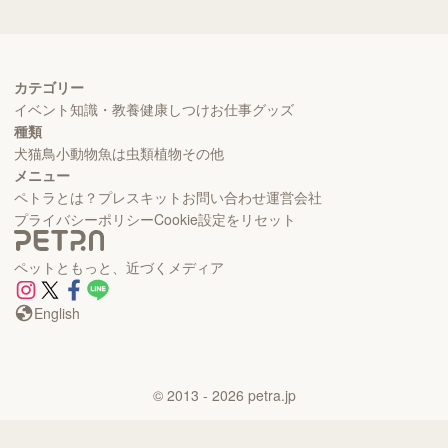
カテゴリー
イベント
知識・教養
健康
しつけ
お仕事
グッズ
種類
犬
猫
鳥
小動物
魚
は虫類
植物
その他
メニュー
ペトラとは？
プレスキット
お問い合わせ
運営会社
プライバシーポリシー
Cookie設定をリセット
ペットともっと、近づくメディア
English
©
2013
- 2026
petra.jp