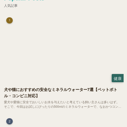
人気記事
1
健康
犬や猫におすすめの安全なミネラルウォーター7選【ペットボト
ル・コンビニ対応】
愛犬や愛猫に安全でおいしいお水を与えたいと考えている飼い主さんは多いはず。
そこで、今回はお試しにぴったりの500mlのミネラルウォーターで、なおかつコンビ
ニでも購入できる犬や猫にもおすすめなものを厳選してご紹介します！
2