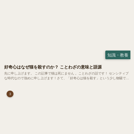
知識・教養
好奇心はなぜ猫を殺すのか？ ことわざの意味と語源
先に申し上げます。 この記事で猫は死にません 。ことわざの話です！ センシティブ
な時代なので強めに申し上げます！さて、「好奇心は猫を殺す」という少し物騒で、
どこか皮肉めいたことわざを聞いたことはありますか？
3