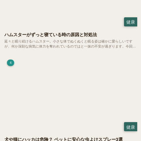
健康
ハムスターがずっと寝ている時の原因と対処法
延々と眠り続けるハムスター。小さな体でぬくぬくと眠る姿は確かに愛らしいです
が、何か深刻な病気に体力を奪われているのではと一抹の不安が過ぎります。今回
は、 ハムスターが寝る時間の正常範囲やぐったりしている場合の見分け方、安心で
きる環境づくり についてご紹介します。
4
健康
犬や猫にハッカは危険？ ペットに安心な虫よけスプレー3選