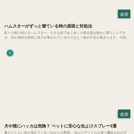
健康
ハムスターがずっと寝ている時の原因と対処法
延々と眠り続けるハムスター。小さな体でぬくぬくと眠る姿は確かに愛らしいです
が、何か深刻な病気に体力を奪われているのではと一抹の不安が過ぎります。今回
は、 ハムスターが寝る時間の正常範囲やぐったりしている場合の見分け方、安心で
きる環境づくり についてご紹介します。
4
健康
犬や猫にハッカは危険？ ペットに安心な虫よけスプレー3選
暑さとともに虫が増えてくるこれからの季節。 虫よけアイテムを使う機会もおのず