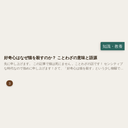
知識・教養
好奇心はなぜ猫を殺すのか？ ことわざの意味と語源
先に申し上げます。 この記事で猫は死にません 。ことわざの話です！ センシティブ
な時代なので強めに申し上げます！さて、「好奇心は猫を殺す」という少し物騒で、
どこか皮肉めいたことわざを聞いたことはありますか？
3