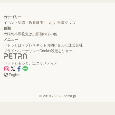
カテゴリー
イベント
知識・教養
健康
しつけ
お仕事
グッズ
種類
犬
猫
鳥
小動物
魚
は虫類
植物
その他
メニュー
ペトラとは？
プレスキット
お問い合わせ
運営会社
プライバシーポリシー
Cookie設定をリセット
ペットともっと、近づくメディア
English
©
2013
- 2026
petra.jp