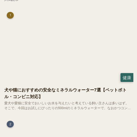
1
健康
犬や猫におすすめの安全なミネラルウォーター7選【ペットボト
ル・コンビニ対応】
愛犬や愛猫に安全でおいしいお水を与えたいと考えている飼い主さんは多いはず。
そこで、今回はお試しにぴったりの500mlのミネラルウォーターで、なおかつコンビ
ニでも購入できる犬や猫にもおすすめなものを厳選してご紹介します！
2