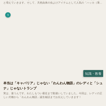
と増えていきます。そして、天然由来の虫よけアイテムとして人気の「ハッカ（薄
荷）」。 実はこれが ペットの健康には悪影響 だということはご存知ですか？
5
知識・教養
本当は「キャバリア」じゃない「わんわん物語」のレディと「シュ
ナ」じゃないトランプ
実は、違うんです。わたしもつい最近まで勘違いしていました。今回は、レディの正
しい犬種から「わんわん物語」誕生秘話までお伝えしていきます！