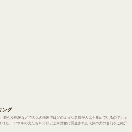
キング
、昨今K-POPなどで人気の韓国ではどのような名前が人気を集めているのでしょ
年紹介された、 ソウルの犬たち10万頭以上を対象に調査された人気の犬の名前をご紹介し