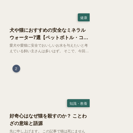
健康
犬や猫におすすめの安全なミネラル
ウォーター7選【ペットボトル・コン
ビニ対応】
愛犬や愛猫に安全でおいしいお水を与えたいと考
えている飼い主さんは多いはず。 そこで、今回は
お試しにぴったりの500mlのミネラルウォーター
で、なおかつコンビニでも購入できる犬や猫にも
おすすめなものを厳選してご紹介します！
2
知識・教養
好奇心はなぜ猫を殺すのか？ ことわ
ざの意味と語源
先に申し上げます。 この記事で猫は死にません