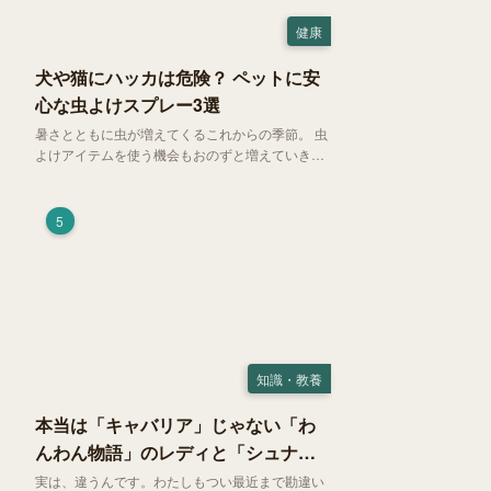
健康
犬や猫にハッカは危険？ ペットに安
心な虫よけスプレー3選
暑さとともに虫が増えてくるこれからの季節。 虫
よけアイテムを使う機会もおのずと増えていきま
す。そして、天然由来の虫よけアイテムとして人
気の「ハッカ（薄荷）」。 実はこれが ペットの
健康には悪影響 だということはご存知ですか？
5
知識・教養
本当は「キャバリア」じゃない「わ
んわん物語」のレディと「シュナ」
じゃないトランプ
実は、違うんです。わたしもつい最近まで勘違い