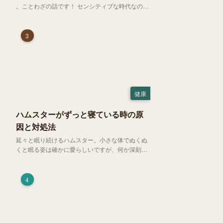
。ことわざの話です！ センシティブな時代なので
強めに申し上げます！さて、「好奇心は猫を殺
す」という少し物騒で、どこか皮肉めいたことわ
ざを聞いたことはありますか？
3
健康
ハムスターがずっと寝ている時の原
因と対処法
延々と眠り続けるハムスター。小さな体でぬくぬ
くと眠る姿は確かに愛らしいですが、何か深刻な
病気に体力を奪われているのではと一抹の不安が
過ぎります。今回は、 ハムスターが寝る時間の正
常範囲やぐったりしている場合の見分け方、安心
4
できる環境づくり についてご紹介します。