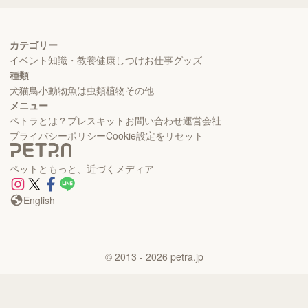
カテゴリー
イベント
知識・教養
健康
しつけ
お仕事
グッズ
種類
犬
猫
鳥
小動物
魚
は虫類
植物
その他
メニュー
ペトラとは？
プレスキット
お問い合わせ
運営会社
プライバシーポリシー
Cookie設定をリセット
ペットともっと、近づくメディア
English
©
2013
- 2026
petra.jp