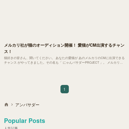
メルカリ社が猫のオーディション開催！ 愛猫がCM出演するチャン
ス！
猫好きの皆さん、聞いてください。 あなたの愛猫が あのメルカリのCMに出演できる
チャンス がやってきました。その名も「 にゃんバサダーPROJECT 」。 メルカリが
主催するこの企画は SNS世代の猫たちの夢舞台 といっても過言ではありません。
1
アンバサダー
Popular Posts
人気記事