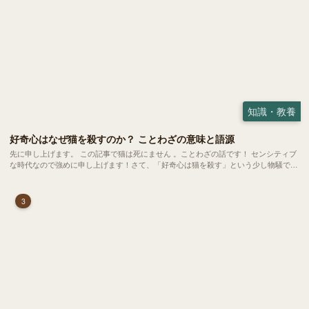
知識・教養
好奇心はなぜ猫を殺すのか？ ことわざの意味と語源
先に申し上げます。 この記事で猫は死にません 。ことわざの話です！ センシティブ
な時代なので強めに申し上げます！さて、「好奇心は猫を殺す」という少し物騒で、
どこか皮肉めいたことわざを聞いたことはありますか？
3