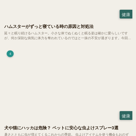
健康
ハムスターがずっと寝ている時の原因と対処法
延々と眠り続けるハムスター。小さな体でぬくぬくと眠る姿は確かに愛らしいです
が、何か深刻な病気に体力を奪われているのではと一抹の不安が過ぎります。今回
は、 ハムスターが寝る時間の正常範囲やぐったりしている場合の見分け方、安心で
きる環境づくり についてご紹介します。
4
健康
犬や猫にハッカは危険？ ペットに安心な虫よけスプレー3選
暑さとともに虫が増えてくるこれからの季節。 虫よけアイテムを使う機会もおのず