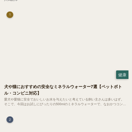
1
健康
犬や猫におすすめの安全なミネラルウォーター7選【ペットボト
ル・コンビニ対応】
愛犬や愛猫に安全でおいしいお水を与えたいと考えている飼い主さんは多いはず。
そこで、今回はお試しにぴったりの500mlのミネラルウォーターで、なおかつコンビ
ニでも購入できる犬や猫にもおすすめなものを厳選してご紹介します！
2