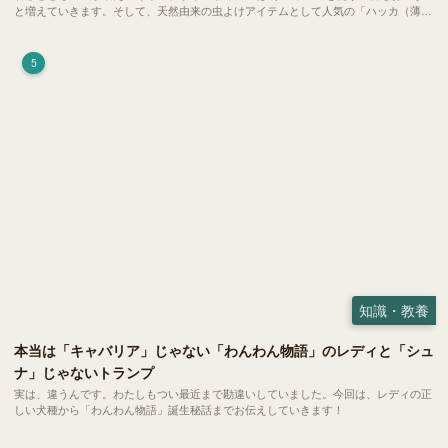
と増えていきます。そして、天然由来の虫よけアイテムとして人気の「ハッカ（薄
荷）」。 実はこれが ペットの健康には悪影響 だということはご存知ですか？
5
知識・教養
本当は「キャバリア」じゃない「わんわん物語」のレディと「シュ
ナ」じゃないトランプ
実は、違うんです。わたしもつい最近まで勘違いしていました。今回は、レディの正
しい犬種から「わんわん物語」誕生秘話までお伝えしていきます！