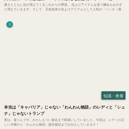
暑さとともに虫が増えてくるこれからの季節。 虫よけアイテムを使う機会もおのず
と増えていきます。そして、天然由来の虫よけアイテムとして人気の「ハッカ（薄
荷）」。 実はこれが ペットの健康には悪影響 だということはご存知ですか？
5
知識・教養
本当は「キャバリア」じゃない「わんわん物語」のレディと「シュ
ナ」じゃないトランプ
実は、違うんです。わたしもつい最近まで勘違いしていました。今回は、レディの正
しい犬種から「わんわん物語」誕生秘話までお伝えしていきます！