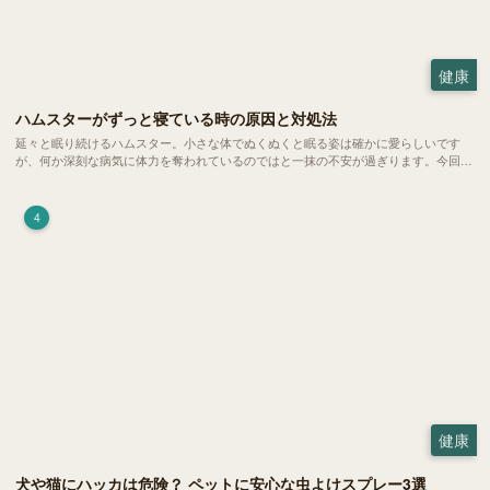
健康
ハムスターがずっと寝ている時の原因と対処法
延々と眠り続けるハムスター。小さな体でぬくぬくと眠る姿は確かに愛らしいです
が、何か深刻な病気に体力を奪われているのではと一抹の不安が過ぎります。今回
は、 ハムスターが寝る時間の正常範囲やぐったりしている場合の見分け方、安心で
きる環境づくり についてご紹介します。
4
健康
犬や猫にハッカは危険？ ペットに安心な虫よけスプレー3選