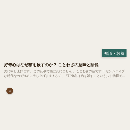
知識・教養
好奇心はなぜ猫を殺すのか？ ことわざの意味と語源
先に申し上げます。 この記事で猫は死にません 。ことわざの話です！ センシティブ
な時代なので強めに申し上げます！さて、「好奇心は猫を殺す」という少し物騒で、
どこか皮肉めいたことわざを聞いたことはありますか？
3