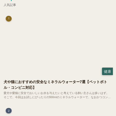
人気記事
1
健康
犬や猫におすすめの安全なミネラルウォーター7選【ペットボト
ル・コンビニ対応】
愛犬や愛猫に安全でおいしいお水を与えたいと考えている飼い主さんは多いはず。
そこで、今回はお試しにぴったりの500mlのミネラルウォーターで、なおかつコンビ
ニでも購入できる犬や猫にもおすすめなものを厳選してご紹介します！
2