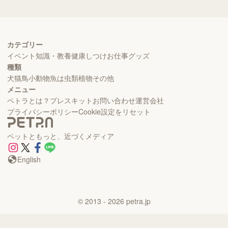
カテゴリー
イベント
知識・教養
健康
しつけ
お仕事
グッズ
種類
犬
猫
鳥
小動物
魚
は虫類
植物
その他
メニュー
ペトラとは？
プレスキット
お問い合わせ
運営会社
プライバシーポリシー
Cookie設定をリセット
ペットともっと、近づくメディア
English
©
2013
- 2026
petra.jp