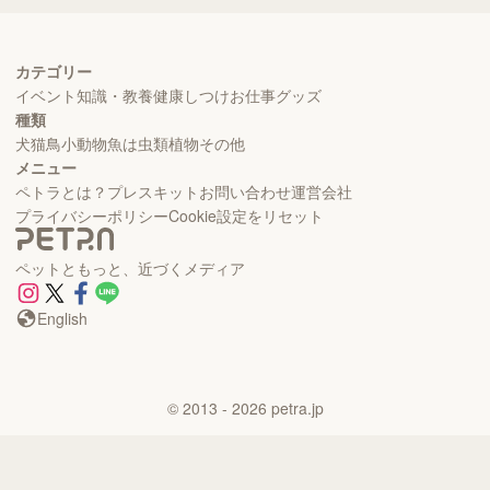
カテゴリー
イベント
知識・教養
健康
しつけ
お仕事
グッズ
種類
犬
猫
鳥
小動物
魚
は虫類
植物
その他
メニュー
ペトラとは？
プレスキット
お問い合わせ
運営会社
プライバシーポリシー
Cookie設定をリセット
ペットともっと、近づくメディア
English
©
2013
- 2026
petra.jp