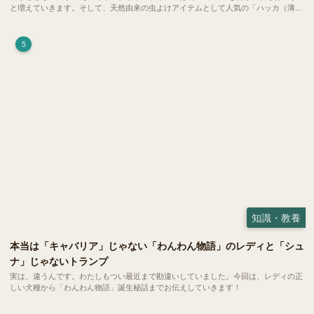
と増えていきます。そして、天然由来の虫よけアイテムとして人気の「ハッカ（薄
荷）」。 実はこれが ペットの健康には悪影響 だということはご存知ですか？
5
知識・教養
本当は「キャバリア」じゃない「わんわん物語」のレディと「シュ
ナ」じゃないトランプ
実は、違うんです。わたしもつい最近まで勘違いしていました。今回は、レディの正
しい犬種から「わんわん物語」誕生秘話までお伝えしていきます！