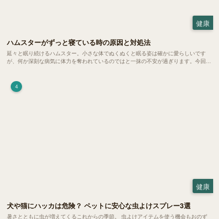
健康
ハムスターがずっと寝ている時の原因と対処法
延々と眠り続けるハムスター。小さな体でぬくぬくと眠る姿は確かに愛らしいです
が、何か深刻な病気に体力を奪われているのではと一抹の不安が過ぎります。今回
は、 ハムスターが寝る時間の正常範囲やぐったりしている場合の見分け方、安心で
きる環境づくり についてご紹介します。
4
健康
犬や猫にハッカは危険？ ペットに安心な虫よけスプレー3選
暑さとともに虫が増えてくるこれからの季節。 虫よけアイテムを使う機会もおのず