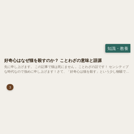
知識・教養
好奇心はなぜ猫を殺すのか？ ことわざの意味と語源
先に申し上げます。 この記事で猫は死にません 。ことわざの話です！ センシティブ
な時代なので強めに申し上げます！さて、「好奇心は猫を殺す」という少し物騒で、
どこか皮肉めいたことわざを聞いたことはありますか？
3