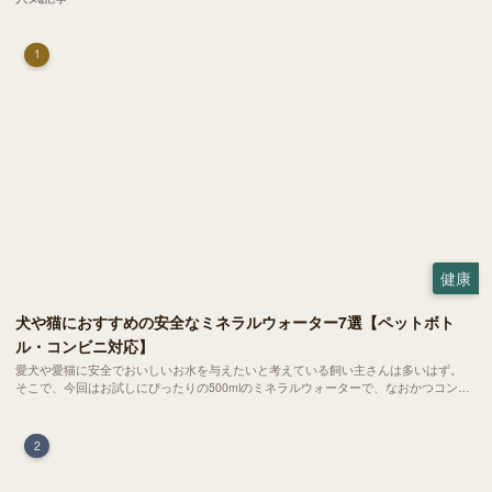
1
健康
犬や猫におすすめの安全なミネラルウォーター7選【ペットボト
ル・コンビニ対応】
愛犬や愛猫に安全でおいしいお水を与えたいと考えている飼い主さんは多いはず。
そこで、今回はお試しにぴったりの500mlのミネラルウォーターで、なおかつコンビ
ニでも購入できる犬や猫にもおすすめなものを厳選してご紹介します！
2