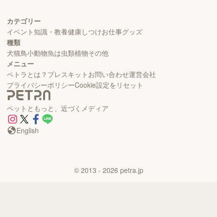
カテゴリー
イベント
知識・教養
健康
しつけ
お仕事
グッズ
種類
犬
猫
鳥
小動物
魚
は虫類
植物
その他
メニュー
ペトラとは？
プレスキット
お問い合わせ
運営会社
プライバシーポリシー
Cookie設定をリセット
ペットともっと、近づくメディア
English
©
2013
- 2026
petra.jp