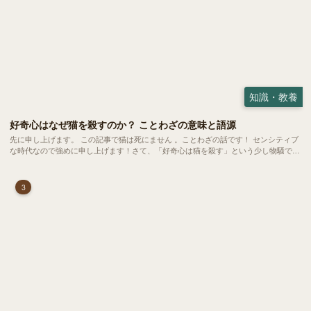
知識・教養
好奇心はなぜ猫を殺すのか？ ことわざの意味と語源
先に申し上げます。 この記事で猫は死にません 。ことわざの話です！ センシティブ
な時代なので強めに申し上げます！さて、「好奇心は猫を殺す」という少し物騒で、
どこか皮肉めいたことわざを聞いたことはありますか？
3