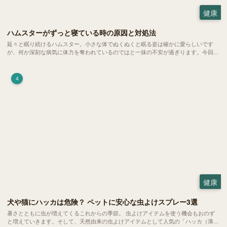
健康
ハムスターがずっと寝ている時の原因と対処法
延々と眠り続けるハムスター。小さな体でぬくぬくと眠る姿は確かに愛らしいです
が、何か深刻な病気に体力を奪われているのではと一抹の不安が過ぎります。今回
は、 ハムスターが寝る時間の正常範囲やぐったりしている場合の見分け方、安心で
きる環境づくり についてご紹介します。
4
健康
犬や猫にハッカは危険？ ペットに安心な虫よけスプレー3選
暑さとともに虫が増えてくるこれからの季節。 虫よけアイテムを使う機会もおのず
と増えていきます。そして、天然由来の虫よけアイテムとして人気の「ハッカ（薄