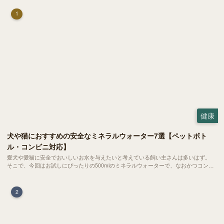
1
健康
犬や猫におすすめの安全なミネラルウォーター7選【ペットボト
ル・コンビニ対応】
愛犬や愛猫に安全でおいしいお水を与えたいと考えている飼い主さんは多いはず。
そこで、今回はお試しにぴったりの500mlのミネラルウォーターで、なおかつコンビ
ニでも購入できる犬や猫にもおすすめなものを厳選してご紹介します！
2