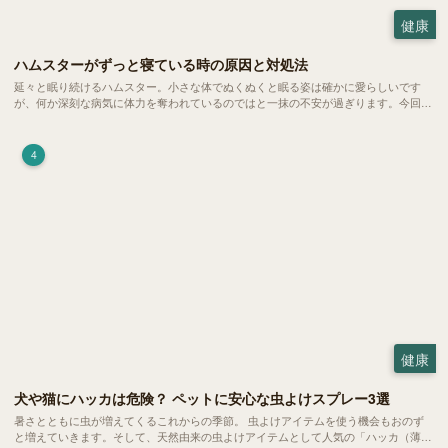
健康
ハムスターがずっと寝ている時の原因と対処法
延々と眠り続けるハムスター。小さな体でぬくぬくと眠る姿は確かに愛らしいです
が、何か深刻な病気に体力を奪われているのではと一抹の不安が過ぎります。今回
は、 ハムスターが寝る時間の正常範囲やぐったりしている場合の見分け方、安心で
きる環境づくり についてご紹介します。
4
健康
犬や猫にハッカは危険？ ペットに安心な虫よけスプレー3選
暑さとともに虫が増えてくるこれからの季節。 虫よけアイテムを使う機会もおのず
と増えていきます。そして、天然由来の虫よけアイテムとして人気の「ハッカ（薄