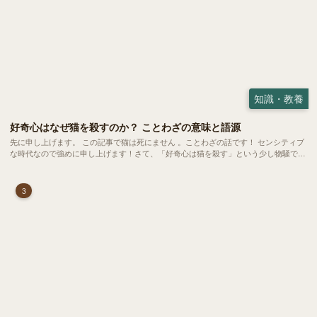
知識・教養
好奇心はなぜ猫を殺すのか？ ことわざの意味と語源
先に申し上げます。 この記事で猫は死にません 。ことわざの話です！ センシティブ
な時代なので強めに申し上げます！さて、「好奇心は猫を殺す」という少し物騒で、
どこか皮肉めいたことわざを聞いたことはありますか？
3