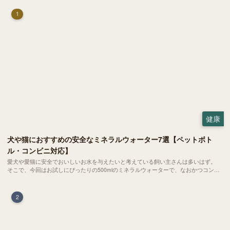
1
健康
犬や猫におすすめの安全なミネラルウォーター7選【ペットボト
ル・コンビニ対応】
愛犬や愛猫に安全でおいしいお水を与えたいと考えている飼い主さんは多いはず。
そこで、今回はお試しにぴったりの500mlのミネラルウォーターで、なおかつコンビ
ニでも購入できる犬や猫にもおすすめなものを厳選してご紹介します！
2