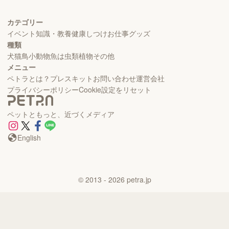
カテゴリー
イベント
知識・教養
健康
しつけ
お仕事
グッズ
種類
犬
猫
鳥
小動物
魚
は虫類
植物
その他
メニュー
ペトラとは？
プレスキット
お問い合わせ
運営会社
プライバシーポリシー
Cookie設定をリセット
ペットともっと、近づくメディア
English
©
2013
- 2026
petra.jp