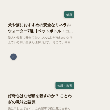
健康
犬や猫におすすめの安全なミネラル
ウォーター7選【ペットボトル・コン
ビニ対応】
愛犬や愛猫に安全でおいしいお水を与えたいと考
えている飼い主さんは多いはず。 そこで、今回は
お試しにぴったりの500mlのミネラルウォーター
で、なおかつコンビニでも購入できる犬や猫にも
おすすめなものを厳選してご紹介します！
2
知識・教養
好奇心はなぜ猫を殺すのか？ ことわ
ざの意味と語源
先に申し上げます。 この記事で猫は死にません