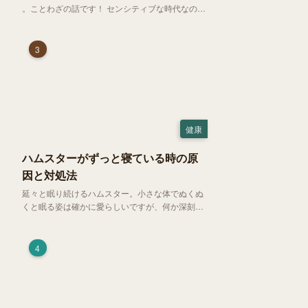
。ことわざの話です！ センシティブな時代なので
強めに申し上げます！さて、「好奇心は猫を殺
す」という少し物騒で、どこか皮肉めいたことわ
ざを聞いたことはありますか？
3
健康
ハムスターがずっと寝ている時の原
因と対処法
延々と眠り続けるハムスター。小さな体でぬくぬ
くと眠る姿は確かに愛らしいですが、何か深刻な
病気に体力を奪われているのではと一抹の不安が
過ぎります。今回は、 ハムスターが寝る時間の正
常範囲やぐったりしている場合の見分け方、安心
4
できる環境づくり についてご紹介します。