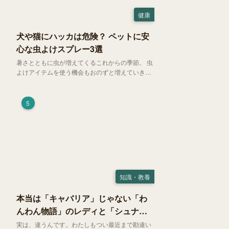
健康
犬や猫にハッカは危険？ ペットに安
心な虫よけスプレー3選
暑さとともに虫が増えてくるこれからの季節。 虫
よけアイテムを使う機会もおのずと増えていきま
す。そして、天然由来の虫よけアイテムとして人
気の「ハッカ（薄荷）」。 実はこれが ペットの
健康には悪影響 だということはご存知ですか？
5
知識・教養
本当は「キャバリア」じゃない「わ
んわん物語」のレディと「シュナ」
じゃないトランプ
実は、違うんです。わたしもつい最近まで勘違い