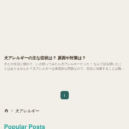
犬アレルギーの主な症状は？ 原因や対策は？
犬との生活に憧れて、いざ飼ってみたら犬アレルギーだった！ なんて話を聞いたこ
とはありませんか？犬アレルギーは体質的な問題なので、完全に治療することは難し
いといわれています。そのまま無理に我慢したり放置してしまうと、さらに悪化、重
症化してしまうケースも多々あります。
1
犬アレルギー
Popular Posts