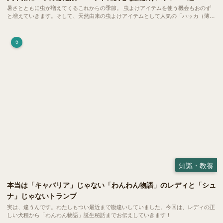
暑さとともに虫が増えてくるこれからの季節。 虫よけアイテムを使う機会もおのず
と増えていきます。そして、天然由来の虫よけアイテムとして人気の「ハッカ（薄
荷）」。 実はこれが ペットの健康には悪影響 だということはご存知ですか？
5
知識・教養
本当は「キャバリア」じゃない「わんわん物語」のレディと「シュ
ナ」じゃないトランプ
実は、違うんです。わたしもつい最近まで勘違いしていました。今回は、レディの正
しい犬種から「わんわん物語」誕生秘話までお伝えしていきます！