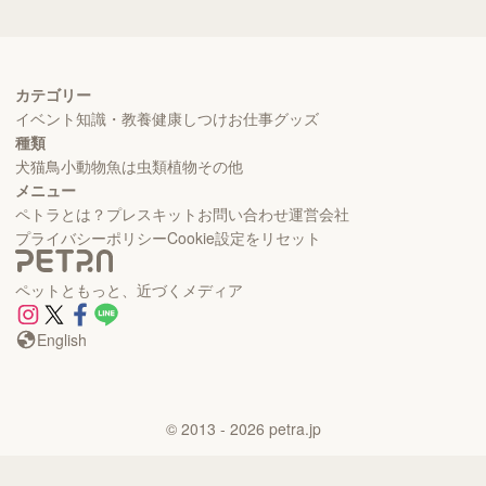
カテゴリー
イベント
知識・教養
健康
しつけ
お仕事
グッズ
種類
犬
猫
鳥
小動物
魚
は虫類
植物
その他
メニュー
ペトラとは？
プレスキット
お問い合わせ
運営会社
プライバシーポリシー
Cookie設定をリセット
ペットともっと、近づくメディア
English
©
2013
- 2026
petra.jp