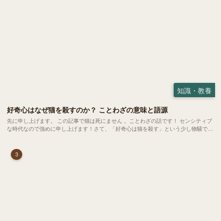
知識・教養
好奇心はなぜ猫を殺すのか？ ことわざの意味と語源
先に申し上げます。 この記事で猫は死にません 。ことわざの話です！ センシティブ
な時代なので強めに申し上げます！さて、「好奇心は猫を殺す」という少し物騒で、
どこか皮肉めいたことわざを聞いたことはありますか？
3