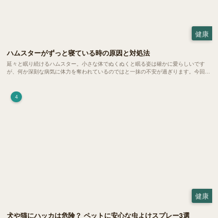
健康
ハムスターがずっと寝ている時の原因と対処法
延々と眠り続けるハムスター。小さな体でぬくぬくと眠る姿は確かに愛らしいです
が、何か深刻な病気に体力を奪われているのではと一抹の不安が過ぎります。今回
は、 ハムスターが寝る時間の正常範囲やぐったりしている場合の見分け方、安心で
きる環境づくり についてご紹介します。
4
健康
犬や猫にハッカは危険？ ペットに安心な虫よけスプレー3選