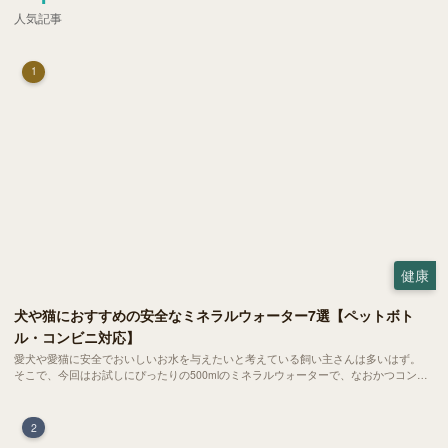
人気記事
1
健康
犬や猫におすすめの安全なミネラルウォーター7選【ペットボト
ル・コンビニ対応】
愛犬や愛猫に安全でおいしいお水を与えたいと考えている飼い主さんは多いはず。
そこで、今回はお試しにぴったりの500mlのミネラルウォーターで、なおかつコンビ
ニでも購入できる犬や猫にもおすすめなものを厳選してご紹介します！
2