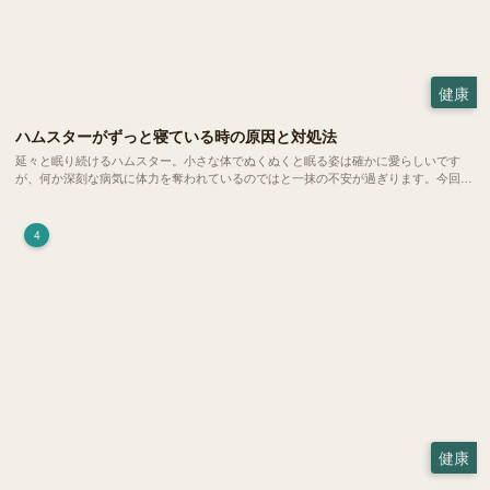
健康
ハムスターがずっと寝ている時の原因と対処法
延々と眠り続けるハムスター。小さな体でぬくぬくと眠る姿は確かに愛らしいです
が、何か深刻な病気に体力を奪われているのではと一抹の不安が過ぎります。今回
は、 ハムスターが寝る時間の正常範囲やぐったりしている場合の見分け方、安心で
きる環境づくり についてご紹介します。
4
健康