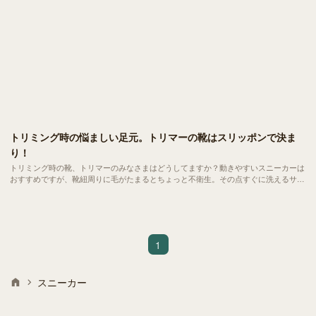
トリミング時の悩ましい足元。トリマーの靴はスリッポンで決ま
り！
トリミング時の靴、トリマーのみなさまはどうしてますか？動きやすいスニーカーは
おすすめですが、靴紐周りに毛がたまるとちょっと不衛生。その点すぐに洗えるサン
ダルなどもありますが、「犬の美容師」たるトリマーとしてはファッション性も気に
なります。
1
スニーカー