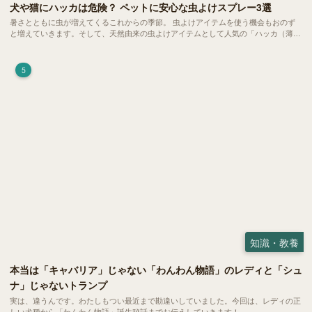
犬や猫にハッカは危険？ ペットに安心な虫よけスプレー3選
暑さとともに虫が増えてくるこれからの季節。 虫よけアイテムを使う機会もおのず
と増えていきます。そして、天然由来の虫よけアイテムとして人気の「ハッカ（薄
荷）」。 実はこれが ペットの健康には悪影響 だということはご存知ですか？
5
知識・教養
本当は「キャバリア」じゃない「わんわん物語」のレディと「シュ
ナ」じゃないトランプ
実は、違うんです。わたしもつい最近まで勘違いしていました。今回は、レディの正
しい犬種から「わんわん物語」誕生秘話までお伝えしていきます！