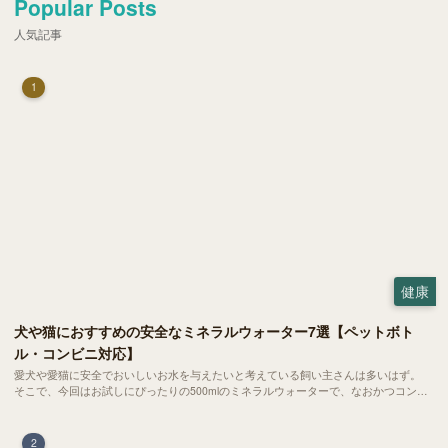
Popular Posts
人気記事
1
健康
犬や猫におすすめの安全なミネラルウォーター7選【ペットボト
ル・コンビニ対応】
愛犬や愛猫に安全でおいしいお水を与えたいと考えている飼い主さんは多いはず。
そこで、今回はお試しにぴったりの500mlのミネラルウォーターで、なおかつコンビ
ニでも購入できる犬や猫にもおすすめなものを厳選してご紹介します！
2