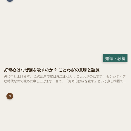
知識・教養
好奇心はなぜ猫を殺すのか？ ことわざの意味と語源
先に申し上げます。 この記事で猫は死にません 。ことわざの話です！ センシティブ
な時代なので強めに申し上げます！さて、「好奇心は猫を殺す」という少し物騒で、
どこか皮肉めいたことわざを聞いたことはありますか？
3