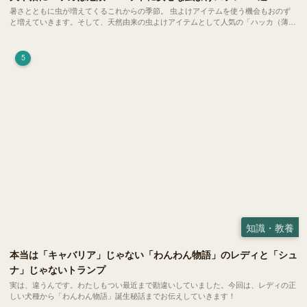
暑さとともに虫が増えてくるこれからの季節。 虫よけアイテムを使う機会もおのず
と増えていきます。そして、天然由来の虫よけアイテムとして人気の「ハッカ（薄
荷）」。 実はこれが ペットの健康には悪影響 だということはご存知ですか？
5
知識・教養
本当は「キャバリア」じゃない「わんわん物語」のレディと「シュ
ナ」じゃないトランプ
実は、違うんです。わたしもつい最近まで勘違いしていました。今回は、レディの正
しい犬種から「わんわん物語」誕生秘話までお伝えしていきます！