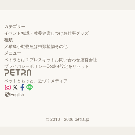
カテゴリー
イベント
知識・教養
健康
しつけ
お仕事
グッズ
種類
犬
猫
鳥
小動物
魚
は虫類
植物
その他
メニュー
ペトラとは？
プレスキット
お問い合わせ
運営会社
プライバシーポリシー
Cookie設定をリセット
ペットともっと、近づくメディア
English
©
2013
- 2026
petra.jp