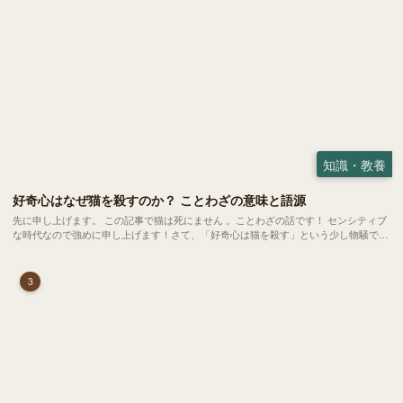
知識・教養
好奇心はなぜ猫を殺すのか？ ことわざの意味と語源
先に申し上げます。 この記事で猫は死にません 。ことわざの話です！ センシティブ
な時代なので強めに申し上げます！さて、「好奇心は猫を殺す」という少し物騒で、
どこか皮肉めいたことわざを聞いたことはありますか？
3