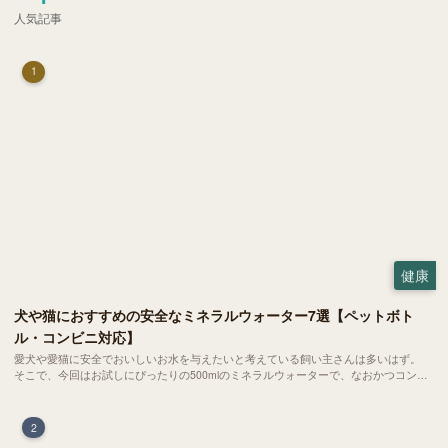
人気記事
1
健康
犬や猫におすすめの安全なミネラルウォーター7選【ペットボト
ル・コンビニ対応】
愛犬や愛猫に安全でおいしいお水を与えたいと考えている飼い主さんは多いはず。
そこで、今回はお試しにぴったりの500mlのミネラルウォーターで、なおかつコンビ
ニでも購入できる犬や猫にもおすすめなものを厳選してご紹介します！
2