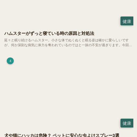
健康
ハムスターがずっと寝ている時の原因と対処法
延々と眠り続けるハムスター。小さな体でぬくぬくと眠る姿は確かに愛らしいです
が、何か深刻な病気に体力を奪われているのではと一抹の不安が過ぎります。今回
は、 ハムスターが寝る時間の正常範囲やぐったりしている場合の見分け方、安心で
きる環境づくり についてご紹介します。
4
健康
犬や猫にハッカは危険？ ペットに安心な虫よけスプレー3選