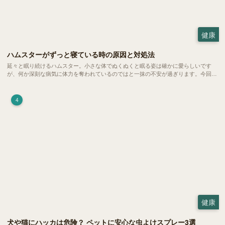
健康
ハムスターがずっと寝ている時の原因と対処法
延々と眠り続けるハムスター。小さな体でぬくぬくと眠る姿は確かに愛らしいです
が、何か深刻な病気に体力を奪われているのではと一抹の不安が過ぎります。今回
は、 ハムスターが寝る時間の正常範囲やぐったりしている場合の見分け方、安心で
きる環境づくり についてご紹介します。
4
健康
犬や猫にハッカは危険？ ペットに安心な虫よけスプレー3選