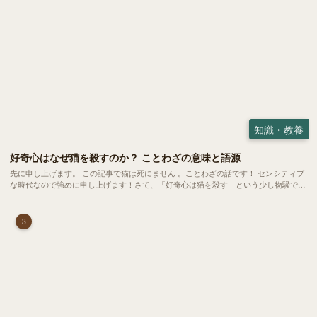
知識・教養
好奇心はなぜ猫を殺すのか？ ことわざの意味と語源
先に申し上げます。 この記事で猫は死にません 。ことわざの話です！ センシティブ
な時代なので強めに申し上げます！さて、「好奇心は猫を殺す」という少し物騒で、
どこか皮肉めいたことわざを聞いたことはありますか？
3