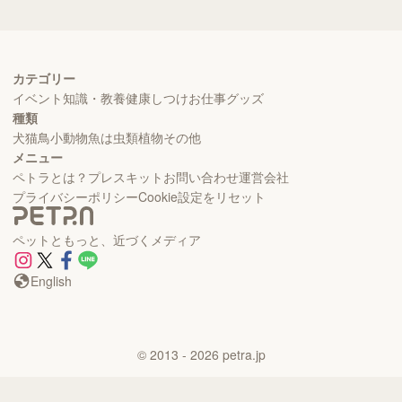
カテゴリー
イベント
知識・教養
健康
しつけ
お仕事
グッズ
種類
犬
猫
鳥
小動物
魚
は虫類
植物
その他
メニュー
ペトラとは？
プレスキット
お問い合わせ
運営会社
プライバシーポリシー
Cookie設定をリセット
ペットともっと、近づくメディア
English
©
2013
- 2026
petra.jp