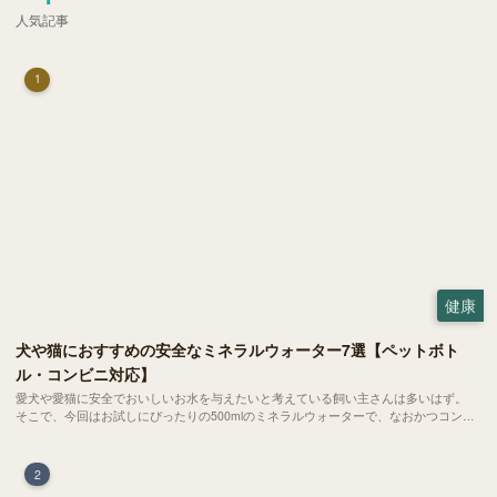
人気記事
1
健康
犬や猫におすすめの安全なミネラルウォーター7選【ペットボト
ル・コンビニ対応】
愛犬や愛猫に安全でおいしいお水を与えたいと考えている飼い主さんは多いはず。
そこで、今回はお試しにぴったりの500mlのミネラルウォーターで、なおかつコンビ
ニでも購入できる犬や猫にもおすすめなものを厳選してご紹介します！
2