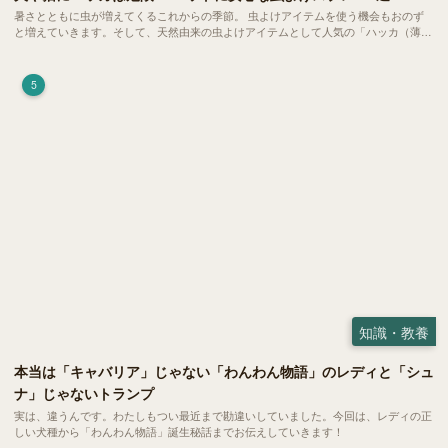
暑さとともに虫が増えてくるこれからの季節。 虫よけアイテムを使う機会もおのず
と増えていきます。そして、天然由来の虫よけアイテムとして人気の「ハッカ（薄
荷）」。 実はこれが ペットの健康には悪影響 だということはご存知ですか？
5
知識・教養
本当は「キャバリア」じゃない「わんわん物語」のレディと「シュ
ナ」じゃないトランプ
実は、違うんです。わたしもつい最近まで勘違いしていました。今回は、レディの正
しい犬種から「わんわん物語」誕生秘話までお伝えしていきます！