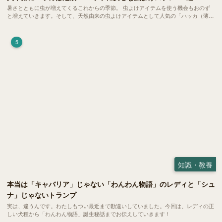
暑さとともに虫が増えてくるこれからの季節。 虫よけアイテムを使う機会もおのず
と増えていきます。そして、天然由来の虫よけアイテムとして人気の「ハッカ（薄
荷）」。 実はこれが ペットの健康には悪影響 だということはご存知ですか？
5
知識・教養
本当は「キャバリア」じゃない「わんわん物語」のレディと「シュ
ナ」じゃないトランプ
実は、違うんです。わたしもつい最近まで勘違いしていました。今回は、レディの正
しい犬種から「わんわん物語」誕生秘話までお伝えしていきます！