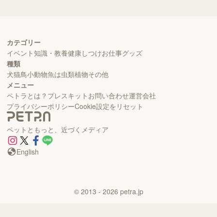
カテゴリー
イベント
知識・教養
健康
しつけ
お仕事
グッズ
種類
犬
猫
鳥
小動物
魚
は虫類
植物
その他
メニュー
ペトラとは？
プレスキット
お問い合わせ
運営会社
プライバシーポリシー
Cookie設定をリセット
ペットともっと、近づくメディア
English
©
2013
- 2026
petra.jp