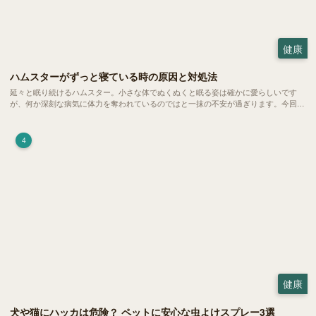
健康
ハムスターがずっと寝ている時の原因と対処法
延々と眠り続けるハムスター。小さな体でぬくぬくと眠る姿は確かに愛らしいです
が、何か深刻な病気に体力を奪われているのではと一抹の不安が過ぎります。今回
は、 ハムスターが寝る時間の正常範囲やぐったりしている場合の見分け方、安心で
きる環境づくり についてご紹介します。
4
健康
犬や猫にハッカは危険？ ペットに安心な虫よけスプレー3選