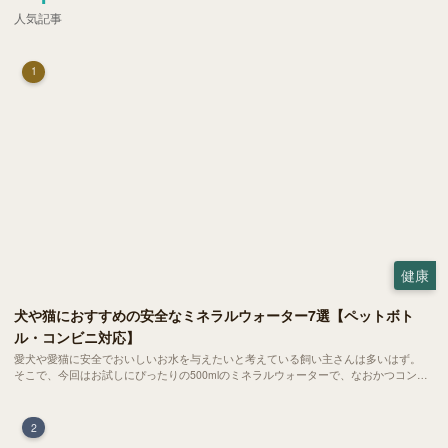
人気記事
1
健康
犬や猫におすすめの安全なミネラルウォーター7選【ペットボト
ル・コンビニ対応】
愛犬や愛猫に安全でおいしいお水を与えたいと考えている飼い主さんは多いはず。
そこで、今回はお試しにぴったりの500mlのミネラルウォーターで、なおかつコンビ
ニでも購入できる犬や猫にもおすすめなものを厳選してご紹介します！
2