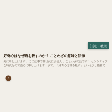
知識・教養
好奇心はなぜ猫を殺すのか？ ことわざの意味と語源
先に申し上げます。 この記事で猫は死にません 。ことわざの話です！ センシティブ
な時代なので強めに申し上げます！さて、「好奇心は猫を殺す」という少し物騒で、
どこか皮肉めいたことわざを聞いたことはありますか？
3