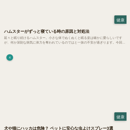
健康
ハムスターがずっと寝ている時の原因と対処法
延々と眠り続けるハムスター。小さな体でぬくぬくと眠る姿は確かに愛らしいです
が、何か深刻な病気に体力を奪われているのではと一抹の不安が過ぎります。今回
は、 ハムスターが寝る時間の正常範囲やぐったりしている場合の見分け方、安心で
きる環境づくり についてご紹介します。
4
健康
犬や猫にハッカは危険？ ペットに安心な虫よけスプレー3選