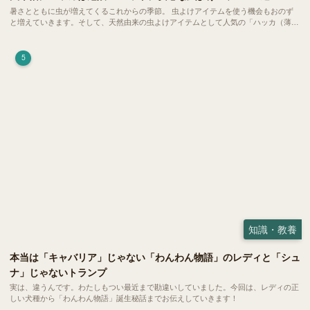
暑さとともに虫が増えてくるこれからの季節。 虫よけアイテムを使う機会もおのず
と増えていきます。そして、天然由来の虫よけアイテムとして人気の「ハッカ（薄
荷）」。 実はこれが ペットの健康には悪影響 だということはご存知ですか？
5
知識・教養
本当は「キャバリア」じゃない「わんわん物語」のレディと「シュ
ナ」じゃないトランプ
実は、違うんです。わたしもつい最近まで勘違いしていました。今回は、レディの正
しい犬種から「わんわん物語」誕生秘話までお伝えしていきます！