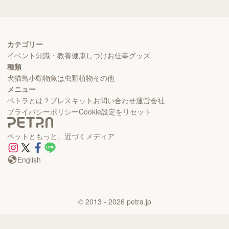
カテゴリー
イベント
知識・教養
健康
しつけ
お仕事
グッズ
種類
犬
猫
鳥
小動物
魚
は虫類
植物
その他
メニュー
ペトラとは？
プレスキット
お問い合わせ
運営会社
プライバシーポリシー
Cookie設定をリセット
ペットともっと、近づくメディア
English
©
2013
- 2026
petra.jp