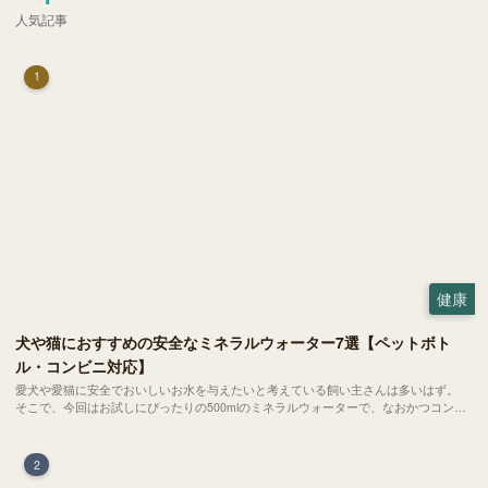
人気記事
1
健康
犬や猫におすすめの安全なミネラルウォーター7選【ペットボト
ル・コンビニ対応】
愛犬や愛猫に安全でおいしいお水を与えたいと考えている飼い主さんは多いはず。
そこで、今回はお試しにぴったりの500mlのミネラルウォーターで、なおかつコンビ
ニでも購入できる犬や猫にもおすすめなものを厳選してご紹介します！
2