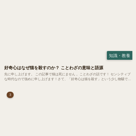
知識・教養
好奇心はなぜ猫を殺すのか？ ことわざの意味と語源
先に申し上げます。 この記事で猫は死にません 。ことわざの話です！ センシティブ
な時代なので強めに申し上げます！さて、「好奇心は猫を殺す」という少し物騒で、
どこか皮肉めいたことわざを聞いたことはありますか？
3