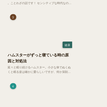
。ことわざの話です！ センシティブな時代なので
強めに申し上げます！さて、「好奇心は猫を殺
す」という少し物騒で、どこか皮肉めいたことわ
ざを聞いたことはありますか？
3
健康
ハムスターがずっと寝ている時の原
因と対処法
延々と眠り続けるハムスター。小さな体でぬくぬ
くと眠る姿は確かに愛らしいですが、何か深刻な
病気に体力を奪われているのではと一抹の不安が
過ぎります。今回は、 ハムスターが寝る時間の正
常範囲やぐったりしている場合の見分け方、安心
4
できる環境づくり についてご紹介します。