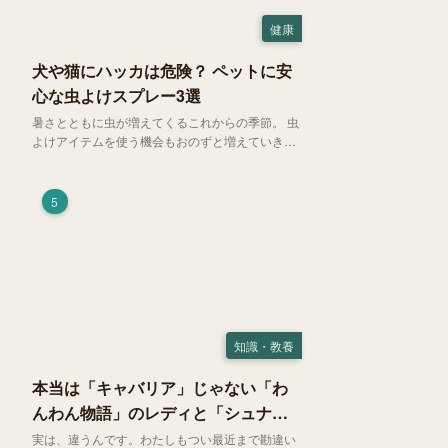
健康
犬や猫にハッカは危険？ ペットに安
心な虫よけスプレー3選
暑さとともに虫が増えてくるこれからの季節。 虫
よけアイテムを使う機会もおのずと増えていきま
す。そして、天然由来の虫よけアイテムとして人
気の「ハッカ（薄荷）」。 実はこれが ペットの
健康には悪影響 だということはご存知ですか？
5
知識・教養
本当は「キャバリア」じゃない「わ
んわん物語」のレディと「シュナ」
じゃないトランプ
実は、違うんです。わたしもつい最近まで勘違い