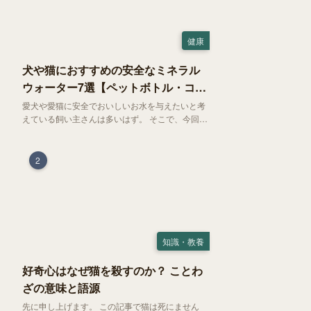
健康
犬や猫におすすめの安全なミネラル
ウォーター7選【ペットボトル・コン
ビニ対応】
愛犬や愛猫に安全でおいしいお水を与えたいと考
えている飼い主さんは多いはず。 そこで、今回は
お試しにぴったりの500mlのミネラルウォーター
で、なおかつコンビニでも購入できる犬や猫にも
おすすめなものを厳選してご紹介します！
2
知識・教養
好奇心はなぜ猫を殺すのか？ ことわ
ざの意味と語源
先に申し上げます。 この記事で猫は死にません