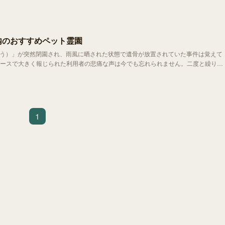
内のおすすめペット霊園
うとう）」が突然閉園され、雨風に晒された状態で遺骨が放置されていた事件は覚えて
ースで大きく報じられた利用者の悲痛な声は今でも忘れられません。二度と繰り返
の法律では取り締まれないのも事実。
1