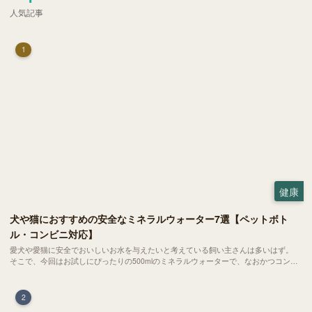
人気記事
1
健康
犬や猫におすすめの安全なミネラルウォーター7選【ペットボト
ル・コンビニ対応】
愛犬や愛猫に安全でおいしいお水を与えたいと考えている飼い主さんは多いはず。
そこで、今回はお試しにぴったりの500mlのミネラルウォーターで、なおかつコンビ
ニでも購入できる犬や猫にもおすすめなものを厳選してご紹介します！
2