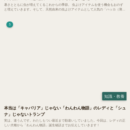
暑さとともに虫が増えてくるこれからの季節。 虫よけアイテムを使う機会もおのず
と増えていきます。そして、天然由来の虫よけアイテムとして人気の「ハッカ（薄
荷）」。 実はこれが ペットの健康には悪影響 だということはご存知ですか？
5
知識・教養
本当は「キャバリア」じゃない「わんわん物語」のレディと「シュ
ナ」じゃないトランプ
実は、違うんです。わたしもつい最近まで勘違いしていました。今回は、レディの正
しい犬種から「わんわん物語」誕生秘話までお伝えしていきます！