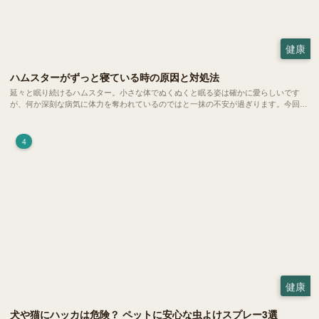
健康
ハムスターがずっと寝ている時の原因と対処法
延々と眠り続けるハムスター。小さな体でぬくぬくと眠る姿は確かに愛らしいです
が、何か深刻な病気に体力を奪われているのではと一抹の不安が過ぎります。今回
は、 ハムスターが寝る時間の正常範囲やぐったりしている場合の見分け方、安心で
きる環境づくり についてご紹介します。
4
健康
犬や猫にハッカは危険？ ペットに安心な虫よけスプレー3選