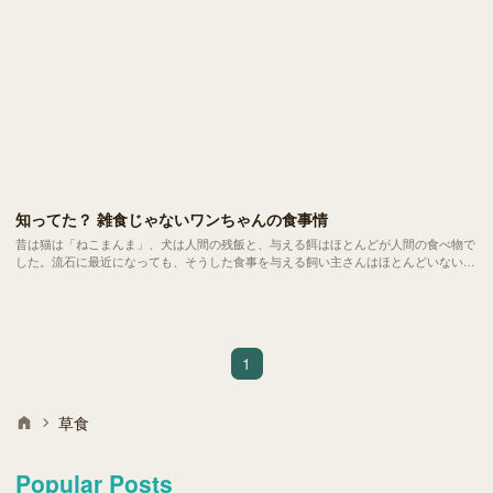
知ってた？ 雑食じゃないワンちゃんの食事情
昔は猫は「ねこまんま」、犬は人間の残飯と、与える餌はほとんどが人間の食べ物で
した。流石に最近になっても、そうした食事を与える飼い主さんはほとんどいないで
しょう。
1
草食
Popular Posts