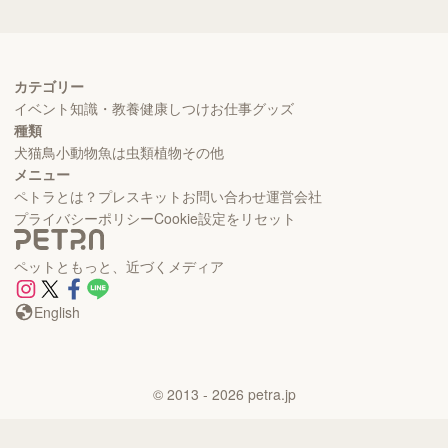
カテゴリー
イベント
知識・教養
健康
しつけ
お仕事
グッズ
種類
犬
猫
鳥
小動物
魚
は虫類
植物
その他
メニュー
ペトラとは？
プレスキット
お問い合わせ
運営会社
プライバシーポリシー
Cookie設定をリセット
ペットともっと、近づくメディア
English
©
2013
- 2026
petra.jp