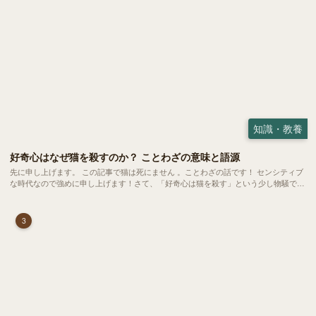
知識・教養
好奇心はなぜ猫を殺すのか？ ことわざの意味と語源
先に申し上げます。 この記事で猫は死にません 。ことわざの話です！ センシティブ
な時代なので強めに申し上げます！さて、「好奇心は猫を殺す」という少し物騒で、
どこか皮肉めいたことわざを聞いたことはありますか？
3