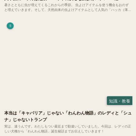
暑さとともに虫が増えてくるこれからの季節。 虫よけアイテムを使う機会もおのず
と増えていきます。そして、天然由来の虫よけアイテムとして人気の「ハッカ（薄
荷）」。 実はこれが ペットの健康には悪影響 だということはご存知ですか？
5
知識・教養
本当は「キャバリア」じゃない「わんわん物語」のレディと「シュ
ナ」じゃないトランプ
実は、違うんです。わたしもつい最近まで勘違いしていました。今回は、レディの正
しい犬種から「わんわん物語」誕生秘話までお伝えしていきます！