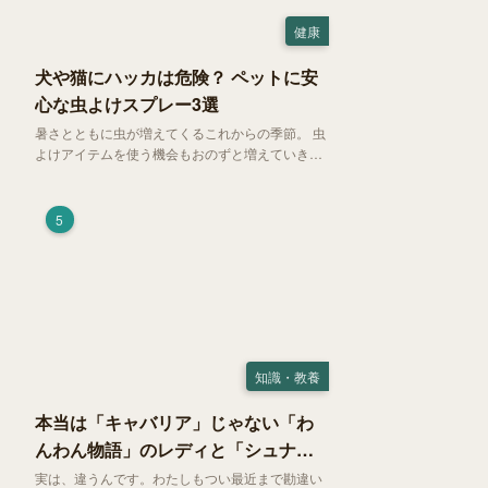
健康
犬や猫にハッカは危険？ ペットに安
心な虫よけスプレー3選
暑さとともに虫が増えてくるこれからの季節。 虫
よけアイテムを使う機会もおのずと増えていきま
す。そして、天然由来の虫よけアイテムとして人
気の「ハッカ（薄荷）」。 実はこれが ペットの
健康には悪影響 だということはご存知ですか？
5
知識・教養
本当は「キャバリア」じゃない「わ
んわん物語」のレディと「シュナ」
じゃないトランプ
実は、違うんです。わたしもつい最近まで勘違い