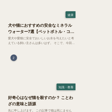
健康
犬や猫におすすめの安全なミネラル
ウォーター7選【ペットボトル・コン
ビニ対応】
愛犬や愛猫に安全でおいしいお水を与えたいと考
えている飼い主さんは多いはず。 そこで、今回は
お試しにぴったりの500mlのミネラルウォーター
で、なおかつコンビニでも購入できる犬や猫にも
おすすめなものを厳選してご紹介します！
2
知識・教養
好奇心はなぜ猫を殺すのか？ ことわ
ざの意味と語源
先に申し上げます。 この記事で猫は死にません