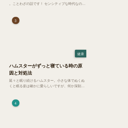
。ことわざの話です！ センシティブな時代なので
強めに申し上げます！さて、「好奇心は猫を殺
す」という少し物騒で、どこか皮肉めいたことわ
ざを聞いたことはありますか？
3
健康
ハムスターがずっと寝ている時の原
因と対処法
延々と眠り続けるハムスター。小さな体でぬくぬ
くと眠る姿は確かに愛らしいですが、何か深刻な
病気に体力を奪われているのではと一抹の不安が
過ぎります。今回は、 ハムスターが寝る時間の正
常範囲やぐったりしている場合の見分け方、安心
4
できる環境づくり についてご紹介します。