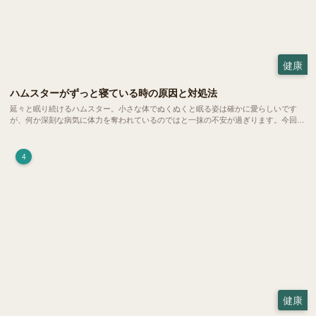
健康
ハムスターがずっと寝ている時の原因と対処法
延々と眠り続けるハムスター。小さな体でぬくぬくと眠る姿は確かに愛らしいです
が、何か深刻な病気に体力を奪われているのではと一抹の不安が過ぎります。今回
は、 ハムスターが寝る時間の正常範囲やぐったりしている場合の見分け方、安心で
きる環境づくり についてご紹介します。
4
健康