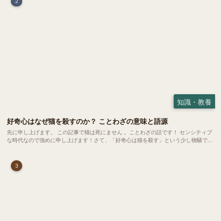
2
知識・教養
好奇心はなぜ猫を殺すのか？ ことわざの意味と語源
先に申し上げます。 この記事で猫は死にません 。ことわざの話です！ センシティブ
な時代なので強めに申し上げます！さて、「好奇心は猫を殺す」という少し物騒で、
どこか皮肉めいたことわざを聞いたことはありますか？
3