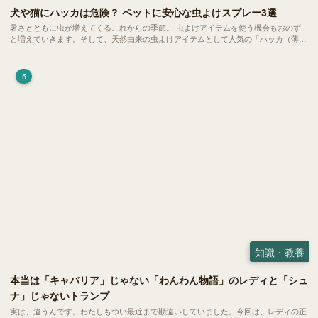
犬や猫にハッカは危険？ ペットに安心な虫よけスプレー3選
暑さとともに虫が増えてくるこれからの季節。 虫よけアイテムを使う機会もおのず
と増えていきます。そして、天然由来の虫よけアイテムとして人気の「ハッカ（薄
荷）」。 実はこれが ペットの健康には悪影響 だということはご存知ですか？
5
知識・教養
本当は「キャバリア」じゃない「わんわん物語」のレディと「シュ
ナ」じゃないトランプ
実は、違うんです。わたしもつい最近まで勘違いしていました。今回は、レディの正