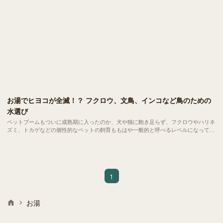
お湯でヒヨコが全滅！？ フクロウ、文鳥、インコなど鳥のための
水選び
ペットブームもついに成熟期に入ったのか、犬や猫に飽き足らず、フクロウやハリネ
ズミ、トカゲなどの個性的なペットの飼育ももはや一般的と呼べるレベルになってき
ました。当サイトではペットに与える水の重要性についてご紹介していますが、いま
のところ犬や猫などの哺乳類がメインになりがち。本日は空前のブームとなっている
「フクロウ」や、「文鳥」「インコ」など馴染み深い鳥類と「水」に焦点をあててご
紹介していきます。
1
お湯