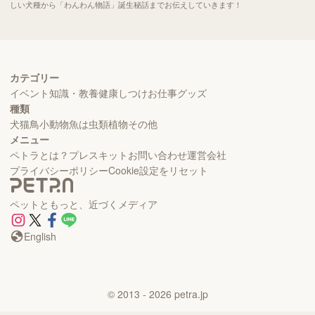
しい犬種から「わんわん物語」誕生秘話までお伝えしていきます！
カテゴリー
イベント
知識・教養
健康
しつけ
お仕事
グッズ
種類
犬
猫
鳥
小動物
魚
は虫類
植物
その他
メニュー
ペトラとは？
プレスキット
お問い合わせ
運営会社
プライバシーポリシー
Cookie設定をリセット
ペットともっと、近づくメディア
English
©
2013
- 2026
petra.jp