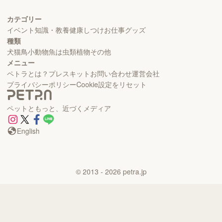
カテゴリー
イベント
知識・教養
健康
しつけ
お仕事
グッズ
種類
犬
猫
鳥
小動物
魚
は虫類
植物
その他
メニュー
ペトラとは？
プレスキット
お問い合わせ
運営会社
プライバシーポリシー
Cookie設定をリセット
ペットともっと、近づくメディア
English
©
2013
- 2026
petra.jp