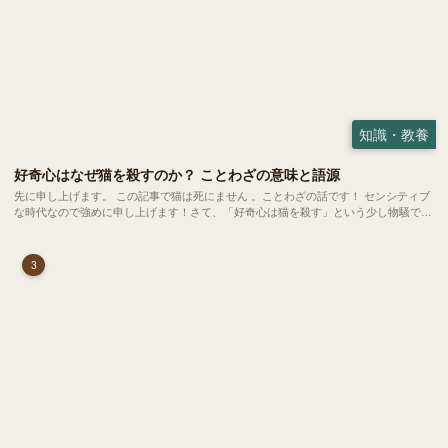
知識・教養
好奇心はなぜ猫を殺すのか？ ことわざの意味と語源
先に申し上げます。 この記事で猫は死にません 。ことわざの話です！ センシティブ
な時代なので強めに申し上げます！さて、「好奇心は猫を殺す」という少し物騒で、
どこか皮肉めいたことわざを聞いたことはありますか？
3