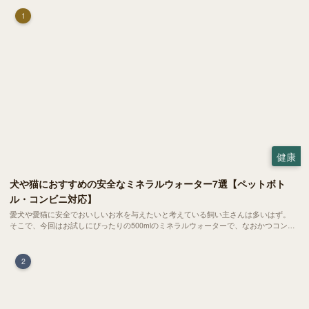
1
健康
犬や猫におすすめの安全なミネラルウォーター7選【ペットボト
ル・コンビニ対応】
愛犬や愛猫に安全でおいしいお水を与えたいと考えている飼い主さんは多いはず。
そこで、今回はお試しにぴったりの500mlのミネラルウォーターで、なおかつコンビ
ニでも購入できる犬や猫にもおすすめなものを厳選してご紹介します！
2