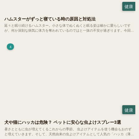
健康
ハムスターがずっと寝ている時の原因と対処法
延々と眠り続けるハムスター。小さな体でぬくぬくと眠る姿は確かに愛らしいです
が、何か深刻な病気に体力を奪われているのではと一抹の不安が過ぎります。今回
は、 ハムスターが寝る時間の正常範囲やぐったりしている場合の見分け方、安心で
きる環境づくり についてご紹介します。
4
健康
犬や猫にハッカは危険？ ペットに安心な虫よけスプレー3選
暑さとともに虫が増えてくるこれからの季節。 虫よけアイテムを使う機会もおのず
と増えていきます。そして、天然由来の虫よけアイテムとして人気の「ハッカ（薄
荷）」。 実はこれが ペットの健康には悪影響 だということはご存知ですか？