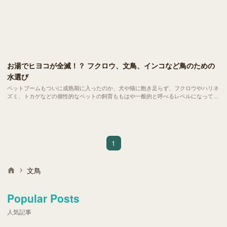
お湯でヒヨコが全滅！？ フクロウ、文鳥、インコなど鳥のための
水選び
ペットブームもついに成熟期に入ったのか、犬や猫に飽き足らず、フクロウやハリネ
ズミ、トカゲなどの個性的なペットの飼育ももはや一般的と呼べるレベルになってき
ました。当サイトではペットに与える水の重要性についてご紹介していますが、いま
のところ犬や猫などの哺乳類がメインになりがち。本日は空前のブームとなっている
「フクロウ」や、「文鳥」「インコ」など馴染み深い鳥類と「水」に焦点をあててご
紹介していきます。
1
文鳥
Popular Posts
人気記事