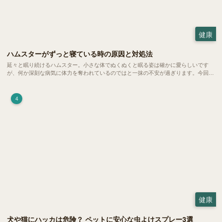
健康
ハムスターがずっと寝ている時の原因と対処法
延々と眠り続けるハムスター。小さな体でぬくぬくと眠る姿は確かに愛らしいです
が、何か深刻な病気に体力を奪われているのではと一抹の不安が過ぎります。今回
は、 ハムスターが寝る時間の正常範囲やぐったりしている場合の見分け方、安心で
きる環境づくり についてご紹介します。
4
健康
犬や猫にハッカは危険？ ペットに安心な虫よけスプレー3選