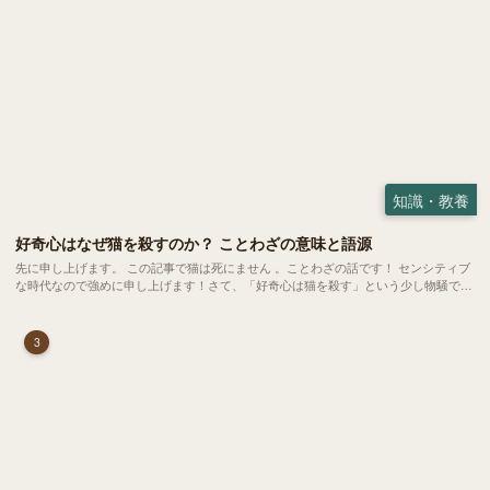
知識・教養
好奇心はなぜ猫を殺すのか？ ことわざの意味と語源
先に申し上げます。 この記事で猫は死にません 。ことわざの話です！ センシティブ
な時代なので強めに申し上げます！さて、「好奇心は猫を殺す」という少し物騒で、
どこか皮肉めいたことわざを聞いたことはありますか？
3