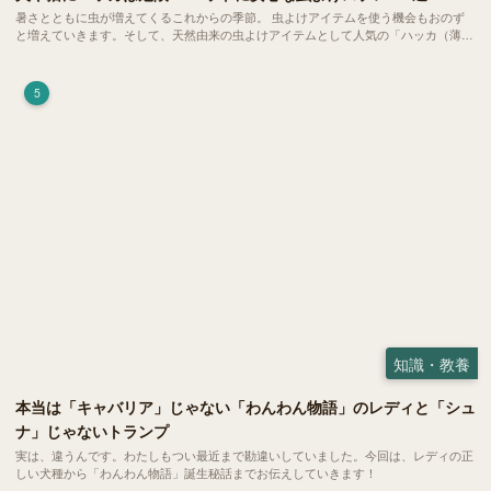
暑さとともに虫が増えてくるこれからの季節。 虫よけアイテムを使う機会もおのず
と増えていきます。そして、天然由来の虫よけアイテムとして人気の「ハッカ（薄
荷）」。 実はこれが ペットの健康には悪影響 だということはご存知ですか？
5
知識・教養
本当は「キャバリア」じゃない「わんわん物語」のレディと「シュ
ナ」じゃないトランプ
実は、違うんです。わたしもつい最近まで勘違いしていました。今回は、レディの正
しい犬種から「わんわん物語」誕生秘話までお伝えしていきます！