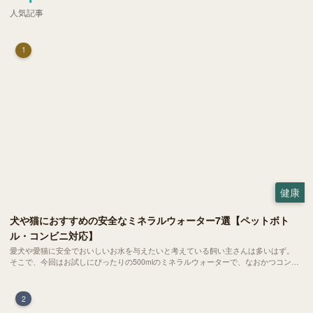
人気記事
1
健康
犬や猫におすすめの安全なミネラルウォーター7選【ペットボト
ル・コンビニ対応】
愛犬や愛猫に安全でおいしいお水を与えたいと考えている飼い主さんは多いはず。
そこで、今回はお試しにぴったりの500mlのミネラルウォーターで、なおかつコンビ
ニでも購入できる犬や猫にもおすすめなものを厳選してご紹介します！
2