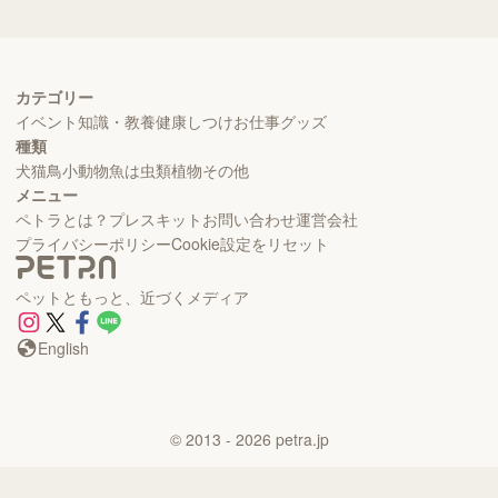
カテゴリー
イベント
知識・教養
健康
しつけ
お仕事
グッズ
種類
犬
猫
鳥
小動物
魚
は虫類
植物
その他
メニュー
ペトラとは？
プレスキット
お問い合わせ
運営会社
プライバシーポリシー
Cookie設定をリセット
ペットともっと、近づくメディア
English
©
2013
- 2026
petra.jp