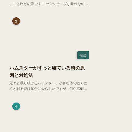
。ことわざの話です！ センシティブな時代なので
強めに申し上げます！さて、「好奇心は猫を殺
す」という少し物騒で、どこか皮肉めいたことわ
ざを聞いたことはありますか？
3
健康
ハムスターがずっと寝ている時の原
因と対処法
延々と眠り続けるハムスター。小さな体でぬくぬ
くと眠る姿は確かに愛らしいですが、何か深刻な
病気に体力を奪われているのではと一抹の不安が
過ぎります。今回は、 ハムスターが寝る時間の正
常範囲やぐったりしている場合の見分け方、安心
4
できる環境づくり についてご紹介します。