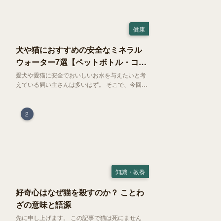
健康
犬や猫におすすめの安全なミネラル
ウォーター7選【ペットボトル・コン
ビニ対応】
愛犬や愛猫に安全でおいしいお水を与えたいと考
えている飼い主さんは多いはず。 そこで、今回は
お試しにぴったりの500mlのミネラルウォーター
で、なおかつコンビニでも購入できる犬や猫にも
おすすめなものを厳選してご紹介します！
2
知識・教養
好奇心はなぜ猫を殺すのか？ ことわ
ざの意味と語源
先に申し上げます。 この記事で猫は死にません