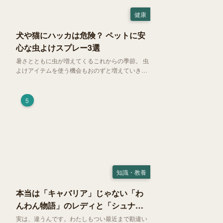
健康
犬や猫にハッカは危険？ ペットに安
心な虫よけスプレー3選
暑さとともに虫が増えてくるこれからの季節。 虫
よけアイテムを使う機会もおのずと増えていきま
す。そして、天然由来の虫よけアイテムとして人
気の「ハッカ（薄荷）」。 実はこれが ペットの
健康には悪影響 だということはご存知ですか？
5
知識・教養
本当は「キャバリア」じゃない「わ
んわん物語」のレディと「シュナ」
じゃないトランプ
実は、違うんです。わたしもつい最近まで勘違い