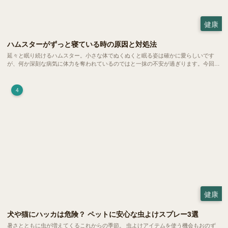
健康
ハムスターがずっと寝ている時の原因と対処法
延々と眠り続けるハムスター。小さな体でぬくぬくと眠る姿は確かに愛らしいです
が、何か深刻な病気に体力を奪われているのではと一抹の不安が過ぎります。今回
は、 ハムスターが寝る時間の正常範囲やぐったりしている場合の見分け方、安心で
きる環境づくり についてご紹介します。
4
健康
犬や猫にハッカは危険？ ペットに安心な虫よけスプレー3選
暑さとともに虫が増えてくるこれからの季節。 虫よけアイテムを使う機会もおのず