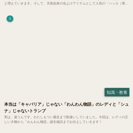
と増えていきます。そして、天然由来の虫よけアイテムとして人気の「ハッカ（薄
荷）」。 実はこれが ペットの健康には悪影響 だということはご存知ですか？
5
知識・教養
本当は「キャバリア」じゃない「わんわん物語」のレディと「シュ
ナ」じゃないトランプ
実は、違うんです。わたしもつい最近まで勘違いしていました。今回は、レディの正
しい犬種から「わんわん物語」誕生秘話までお伝えしていきます！