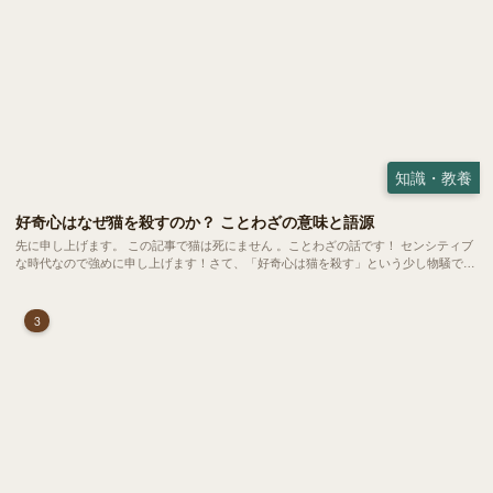
知識・教養
好奇心はなぜ猫を殺すのか？ ことわざの意味と語源
先に申し上げます。 この記事で猫は死にません 。ことわざの話です！ センシティブ
な時代なので強めに申し上げます！さて、「好奇心は猫を殺す」という少し物騒で、
どこか皮肉めいたことわざを聞いたことはありますか？
3