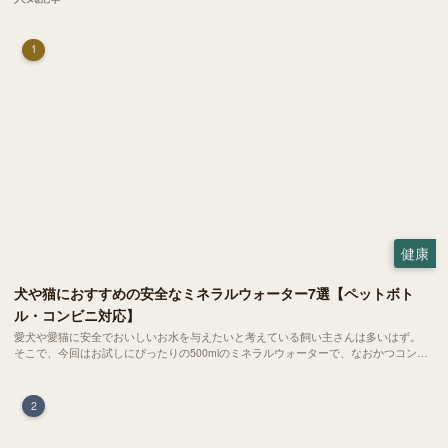
1
健康
犬や猫におすすめの安全なミネラルウォーター7選【ペットボト
ル・コンビニ対応】
愛犬や愛猫に安全でおいしいお水を与えたいと考えている飼い主さんは多いはず。
そこで、今回はお試しにぴったりの500mlのミネラルウォーターで、なおかつコンビ
ニでも購入できる犬や猫にもおすすめなものを厳選してご紹介します！
2