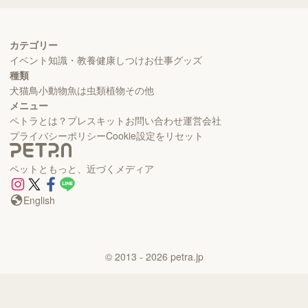
カテゴリー
イベント
知識・教養
健康
しつけ
お仕事
グッズ
種類
犬
猫
鳥
小動物
魚
は虫類
植物
その他
メニュー
ペトラとは？
プレスキット
お問い合わせ
運営会社
プライバシーポリシー
Cookie設定をリセット
ペットともっと、近づくメディア
English
©
2013
- 2026
petra.jp